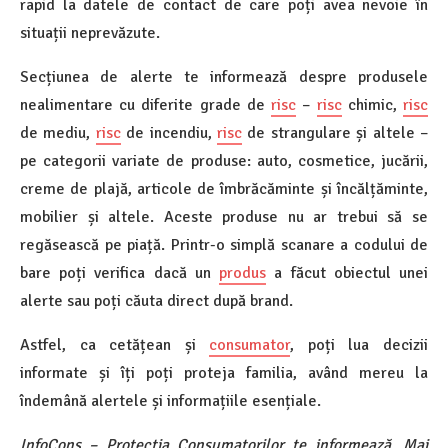
rapid la datele de contact de care poți avea nevoie în
situații neprevăzute.
Secțiunea de alerte te informează despre produsele
nealimentare cu diferite grade de
risc
–
risc
chimic,
risc
de mediu,
risc
de incendiu,
risc
de strangulare și altele –
pe categorii variate de produse: auto, cosmetice, jucării,
creme de plajă, articole de îmbrăcăminte și încălțăminte,
mobilier și altele. Aceste produse nu ar trebui să se
regăsească pe piață. Printr-o simplă scanare a codului de
bare poți verifica dacă un
produs
a făcut obiectul unei
alerte sau poți căuta direct după brand.
Astfel, ca cetățean și
consumator
, poți lua decizii
informate și îți poți proteja familia, având mereu la
îndemână alertele și informațiile esențiale.
InfoCons – Protecția Consumatorilor te informează. Mai