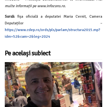
multe informații pe www.infocons.ro.
Sursă:
fișa oficială a deputatei Maria Cernit, Camera
Deputaților –
https://www.cdep.ro/ords/pls/parlam/structura2015.mp?
idm=52&cam=2&leg=2024
Pe același subiect