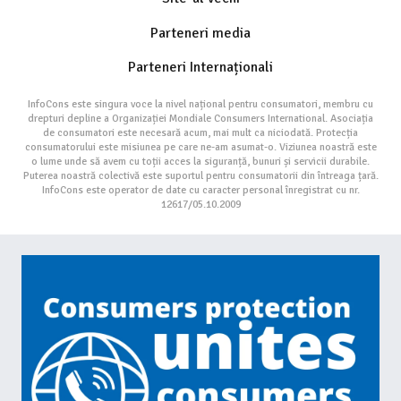
Parteneri media
Parteneri Internaționali
InfoCons este singura voce la nivel național pentru consumatori, membru cu
drepturi depline a Organizației Mondiale Consumers International. Asociația
de consumatori este necesară acum, mai mult ca niciodată. Protecția
consumatorului este misiunea pe care ne-am asumat-o. Viziunea noastră este
o lume unde să avem cu toții acces la siguranță, bunuri și servicii durabile.
Puterea noastră colectivă este suportul pentru consumatorii din întreaga țară.
InfoCons este operator de date cu caracter personal înregistrat cu nr.
12617/05.10.2009