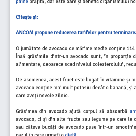
pâine
prăjită, dar este oare și benefic organismului no
Citește și:
ANCOM propune reducerea tarifelor pentru terminarea
O jumătate de avocado de mărime medie conține 114 ca
Însă grăsimile dintr-un avocado sunt, în proporție
alimentare, deoarece scad nivelul colesterolului, reduc
De asemenea, acest fruct este bogat în vitamine și mi
avocado conține mai mult potasiu decât o banană, și a
care aveți nevoie zilnic.
Grăsimea din avocado ajută corpul să absoarbă
an
avocado, ci și din alte fructe sau legume pe care le 
sau câteva bucăți de avocado puse într-un smoothie, 
cazul în care urmați o
dietă
.