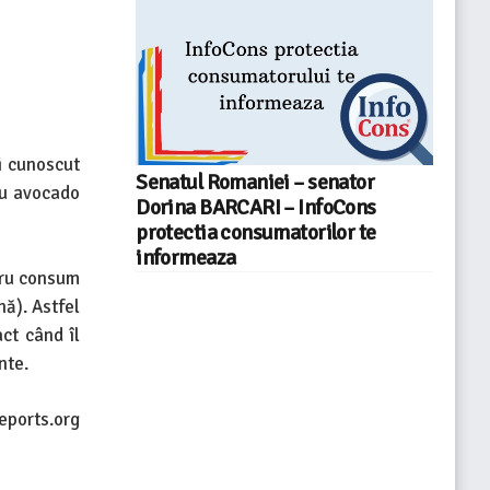
i cunoscut
Senatul Romaniei – senator
cu avocado
Dorina BARCARI – InfoCons
protectia consumatorilor te
informeaza
tru consum
nă). Astfel
ct când îl
nte.
eports.org