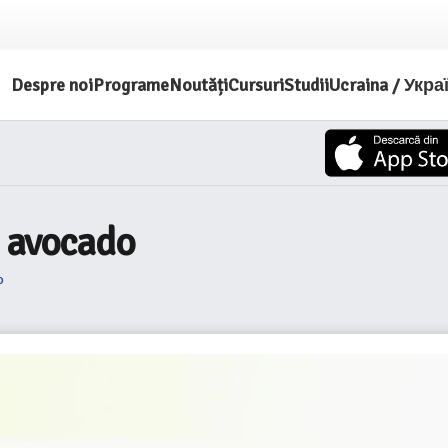
Despre noi
Programe
Noutăți
Cursuri
Studii
Ucraina / Укра
e avocado
o