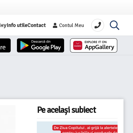
їну
Info utile
Contact
Contul Meu
Pe același subiect