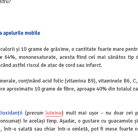
stru?
 apelurile mobile
lorii și 10 grame de grăsime, o cantitate foarte mare pentru
 de 64%, mononesaturate, acesta fiind cel mai sănătos tip 
ând astfel riscul de atac de cord sau infarct.
nerale, conținând acid folic (vitamina B9), vitaminele B6,
C
,
re aproximativ 10 grame de fibre, aproape 40% din totalul can
tioxidanții
(precum
luteina
) mult mai ușor – nu doar cei p
consumați în același timp. Așadar, o gustare cu guacamole și 
într-o salată sau chiar într-o omletă, pot fi mese foarte nu