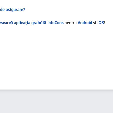
l de asigurare?
scarcă aplicația gratuită InfoCon
s
pentru
Android
și
IOS
!