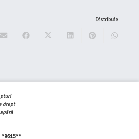
Distribuie
pturi
e drept
 apără
au *9615**