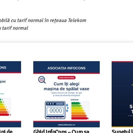
obilă cu tarif normal în rețeaua Telekom
 tarif normal
ni de
Ghid InfoCons – Cum sa
Sunetul l