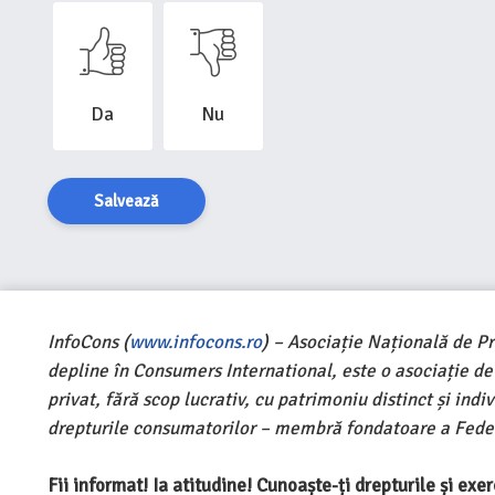
Da
Nu
Salvează
InfoCons (
www.infocons.ro
) – Asociație Națională de P
depline în Consumers International, este o asociație d
privat, fără scop lucrativ, cu patrimoniu distinct și ind
drepturile consumatorilor – membră fondatoare a Feder
Fii informat! Ia atitudine! Cunoaște-ți drepturile și ex