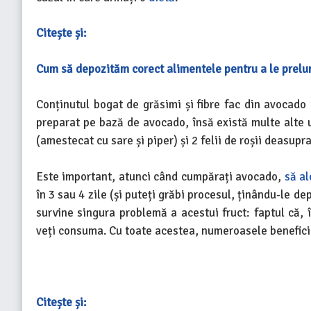
Citește și:
Cum să depozităm corect alimentele pentru a le prelung
Conținutul bogat de grăsimi și fibre fac din avocado
preparat pe bază de avocado, însă există multe alte u
(amestecat cu sare și piper) și 2 felii de roșii deasupr
Este important, atunci când cumpărați avocado,
să al
în 3 sau 4 zile (și puteți grăbi procesul, ținându-le d
survine singura problemă a acestui fruct: faptul că, 
veți consuma. Cu toate acestea, numeroasele beneficii
Citește și: