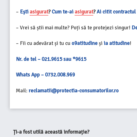
–
Ești
asigurat
?
Cum te-ai
asigurat
?
Ai citit contractu
– Vrei să știi mai multe? Poți să te protejezi singur!
De
– Fii cu adevărat și tu cu
o9atitudine
și
ia atitudine
!
Nr. de tel – 021.9615 sau *9615
Whats App – 0732.008.969
Mail:
reclamatii@protectia-consumatorilor.ro
Ți-a fost utilă această informație?