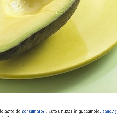
 folosite de
consumatori
. Este utilizat în guacamole,
sandviș