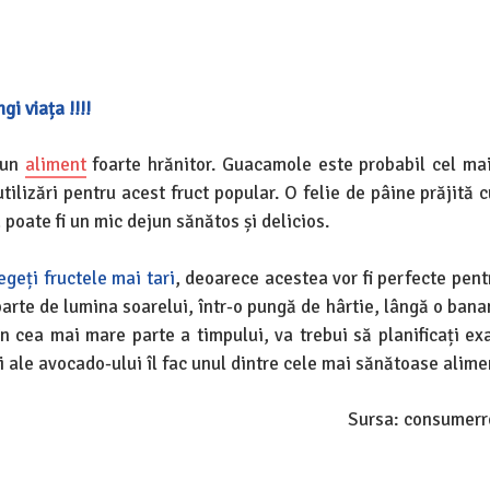
i viața !!!!
 un
aliment
foarte hrănitor. Guacamole este probabil cel ma
tilizări pentru acest fruct popular. O felie de pâine prăjită 
a poate fi un mic dejun sănătos și delicios.
egeți fructele mai tari
, deoarece acestea vor fi perfecte pen
eparte de lumina soarelui, într-o pungă de hârtie, lângă o bana
în cea mai mare parte a timpului, va trebui să planificați exa
 ale avocado-ului îl fac unul dintre cele mai sănătoase alime
Sursa: consumerr