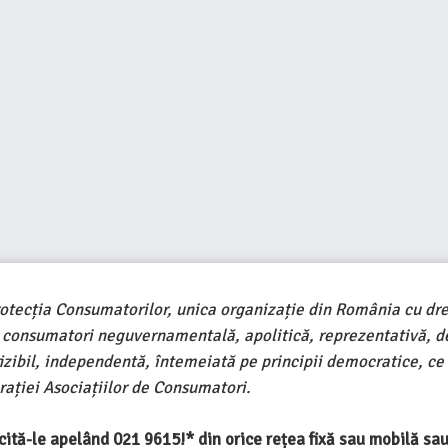
rotecția Consumatorilor, unica organizație din România cu dre
e consumatori neguvernamentală, apolitică, reprezentativă, d
ivizibil, independentă, întemeiată pe principii democratice, ce
ației Asociațiilor de Consumatori.
ercită-le apelând 021 9615!* din orice rețea fixă sau mobilă s