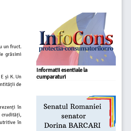
 un fruct.
de grăsimi
Informatii esentiale la
cumparaturi
 E și K. Un
tității de
rezenți în
crudități,
tritive în