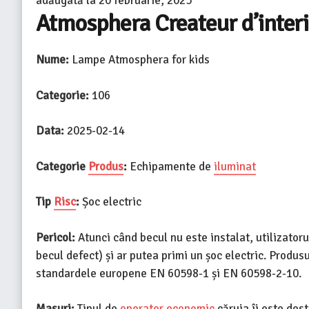
adăugată la
20 februarie, 2025
Atmosphera Createur d’inter
Nume:
Lampe Atmosphera for kids
Categorie:
106
Data:
2025-02-14
Categorie
Produs
:
Echipamente de
iluminat
Tip
Risc
:
Șoc electric
Pericol:
Atunci când becul nu este instalat, utilizatoru
becul defect) și ar putea primi un șoc electric. Produsu
standardele europene EN 60598-1 și EN 60598-2-10.
Masuri:
Tipul de
operator economic
căruia îi este des