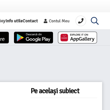
їну
Info utile
Contact
Contul Meu
Pe același subiect