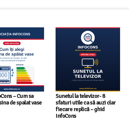
a televizor- 8
Televizoare Toshiba în
tile ca să auzi clar
România – gama de modele,
eplică – ghid
tehnologii și date statistice
InfoCons