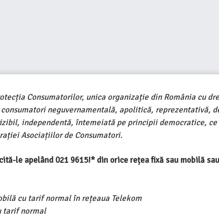
rotecția Consumatorilor, unica organizație din România cu dre
e consumatori neguvernamentală, apolitică, reprezentativă, d
ivizibil, independentă, întemeiată pe principii democratice, ce
ației Asociațiilor de Consumatori.
ercită-le apelând 021 9615!* din orice rețea fixă sau mobilă s
obilă cu tarif normal în rețeaua Telekom
 tarif normal