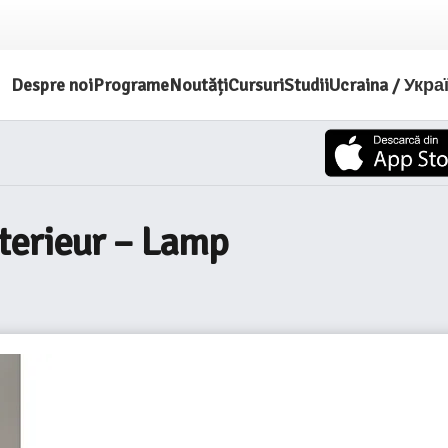
Despre noi
Programe
Noutăți
Cursuri
Studii
Ucraina / Укра
terieur – Lamp