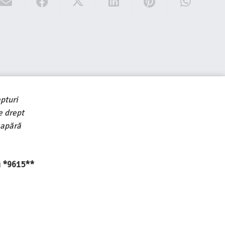
pturi
e drept
 apără
au *9615**