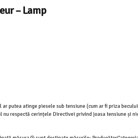
ieur – Lamp
l ar putea atinge piesele sub tensiune (cum ar fi priza beculu
l nu respectă cerințele Directivei privind joasa tensiune și ni
tinată măsura/îi sunt destinate măsurile: ProducătorCategori