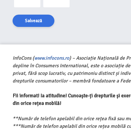
Salvează
InfoCons (
www.infocons.ro
) – Asociație Națională de P
depline în Consumers International, este o asociație d
privat, fără scop lucrativ, cu patrimoniu distinct și ind
drepturile consumatorilor – membră fondatoare a Feder
Fii informat! Ia atitudine! Cunoaște-ți drepturile și ex
din orice rețea mobilă!
**Număr de telefon apelabil din orice rețea fixă sau m
***Număr de telefon apelabil din orice rețea mobilă cu