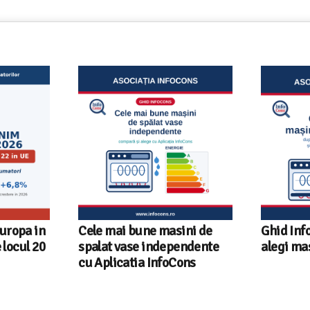
ni de
Ghid InfoCons – Cum sa
Sunetul l
endente
alegi masina de spalat vase
sfaturi u
ons
fiecare r
InfoCons