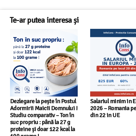
Te-ar putea interesa și
Salariul minim in Europa in
Cele mai bune masi
2026 – Romania pe locul 20
spalat vase indep
din 22 in UE
cu Aplicatia InfoC