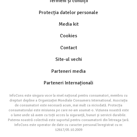
Termeni și condiții
Protecția datelor personale
Media kit
Cookies
Contact
Site-ul vechi
Parteneri media
Parteneri Internaționali
InfoCons este singura voce la nivel național pentru consumatori, membru cu
drepturi depline a Organizației Mondiale Consumers International. Asociația
de consumatori este necesară acum, mai mult ca niciodată. Protecția
consumatorului este misiunea pe care ne-am asumat-o. Viziunea noastră este
o lume unde să avem cu toții acces la siguranță, bunuri și servicii durabile.
Puterea noastră colectivă este suportul pentru consumatorii din întreaga țară.
InfoCons este operator de date cu caracter personal înregistrat cu nr.
12617/05.10.2009