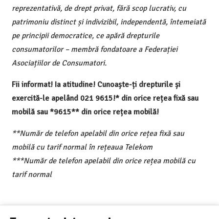
reprezentativă, de drept privat, fără scop lucrativ, cu
patrimoniu distinct și indivizibil, independentă, întemeiată
pe principii democratice, ce apără drepturile
consumatorilor – membră fondatoare a Federației
Asociațiilor de Consumatori.
Fii informat! Ia atitudine! Cunoaște-ți drepturile și
exercită-le apelând 021 9615!* din orice rețea fixă sau
mobilă sau *9615** din orice rețea mobilă!
**Număr de telefon apelabil din orice rețea fixă sau
mobilă cu tarif normal în rețeaua Telekom
***Număr de telefon apelabil din orice rețea mobilă cu
tarif normal