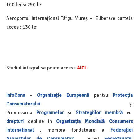
100 lei și 250 lei
Aeroportul Internațional Târgu Mureș –
Eliberare cartela
acces : 130 lei
Studiul integral se poate accesa
AICI
.
InfoCons
–
Organizație Europeană
pentru
Protecția
Consumatorului
și
Promovarea
Programelor
și
Strategiilor
membră
cu
drepturi
depline în
Organizația Mondială
Consumers
International
, membra fondatoare a
Federației
Asociațiilor de Consumatori
, avand
Secretariatul