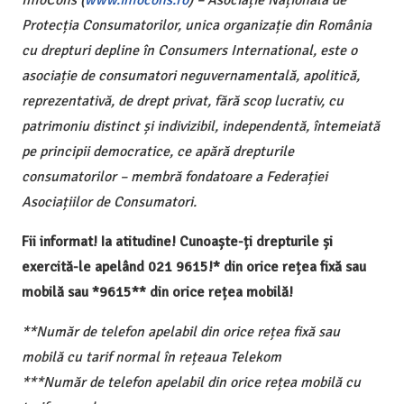
Protecția Consumatorilor, unica organizație din România
cu drepturi depline în Consumers International, este o
asociație de consumatori neguvernamentală, apolitică,
reprezentativă, de drept privat, fără scop lucrativ, cu
patrimoniu distinct și indivizibil, independentă, întemeiată
pe principii democratice, ce apără drepturile
consumatorilor – membră fondatoare a Federației
Asociațiilor de Consumatori.
Fii informat! Ia atitudine! Cunoaște-ți drepturile și
exercită-le apelând 021 9615!* din orice rețea fixă sau
mobilă sau *9615** din orice rețea mobilă!
**Număr de telefon apelabil din orice rețea fixă sau
mobilă cu tarif normal în rețeaua Telekom
***Număr de telefon apelabil din orice rețea mobilă cu