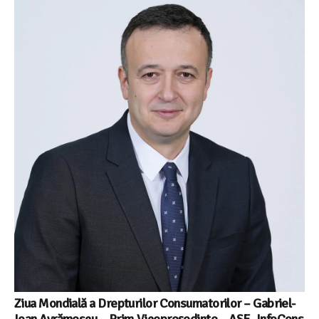
Ziua Mondială a Drepturilor Consumatorilor – Gabriel-
Ioan Avrămescu – Prim-Vicepreședinte – ASF- InfoCons