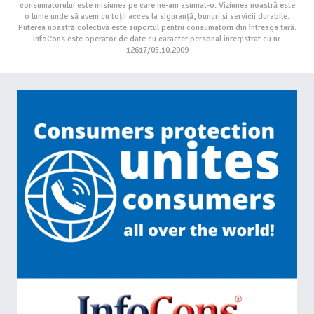
consumatorului este misiunea pe care ne-am asumat-o. Viziunea noastră este
o lume unde să avem cu toții acces la siguranță, bunuri și servicii durabile.
Puterea noastră colectivă este suportul pentru consumatorii din întreaga țară.
InfoCons este operator de date cu caracter personal înregistrat cu nr.
12617/05.10.2009