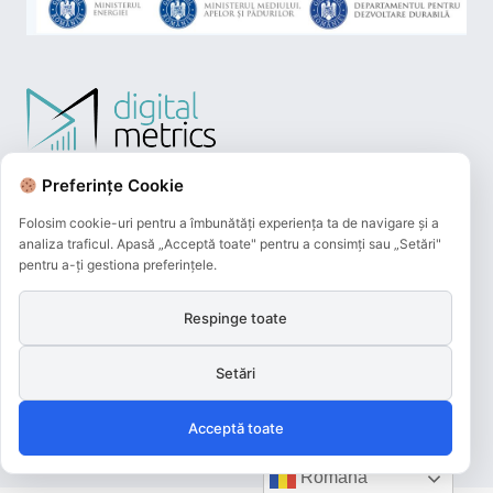
Preferințe Cookie
Folosim cookie-uri pentru a îmbunătăți experiența ta de navigare și a
analiza traficul. Apasă „Acceptă toate" pentru a consimți sau „Setări"
pentru a-ți gestiona preferințele.
Respinge toate
Plățile online efectuate pe acest site
sunt procesate de către Netopia Payments
Setări
și beneficiază de 3D-Secure.
Acceptă toate
Română