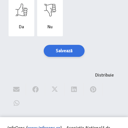
Da
Nu
Salvează
Distribuie
InfoCons (
www.infocons.ro
) – Asociație Națională de