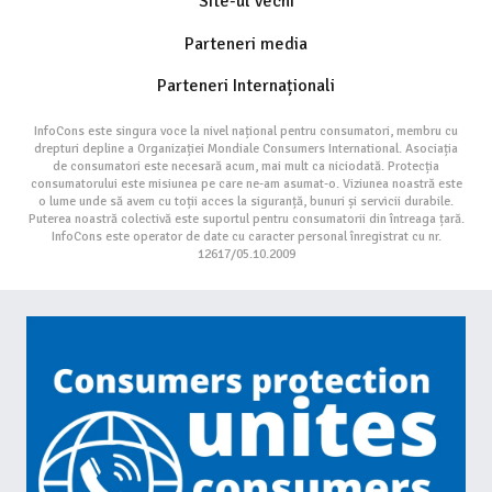
Site-ul vechi
Parteneri media
Parteneri Internaționali
InfoCons este singura voce la nivel național pentru consumatori, membru cu
drepturi depline a Organizației Mondiale Consumers International. Asociația
de consumatori este necesară acum, mai mult ca niciodată. Protecția
consumatorului este misiunea pe care ne-am asumat-o. Viziunea noastră este
o lume unde să avem cu toții acces la siguranță, bunuri și servicii durabile.
Puterea noastră colectivă este suportul pentru consumatorii din întreaga țară.
InfoCons este operator de date cu caracter personal înregistrat cu nr.
12617/05.10.2009