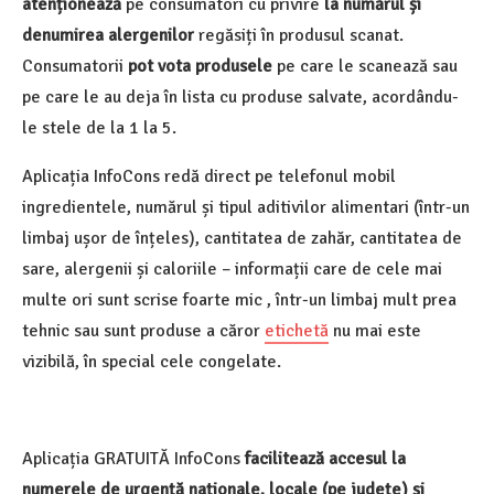
atenționează
pe consumatori cu privire
la numărul și
denumirea alergenilor
regăsiți în produsul scanat.
Consumatorii
pot vota produsele
pe care le scanează sau
pe care le au deja în lista cu produse salvate, acordându-
le stele de la 1 la 5.
Aplicația InfoCons redă direct pe telefonul mobil
ingredientele, numărul și tipul aditivilor alimentari (într-un
limbaj ușor de înțeles), cantitatea de zahăr, cantitatea de
sare, alergenii și caloriile – informații care de cele mai
multe ori sunt scrise foarte mic , într-un limbaj mult prea
tehnic sau sunt produse a căror
etichetă
nu mai este
vizibilă, în special cele congelate.
Aplicația GRATUITĂ InfoCons
facilitează accesul la
numerele de urgență naționale, locale (pe județe) și