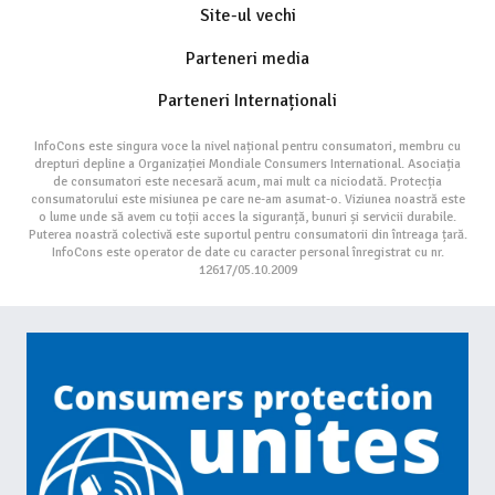
Site-ul vechi
Parteneri media
Parteneri Internaționali
InfoCons este singura voce la nivel național pentru consumatori, membru cu
drepturi depline a Organizației Mondiale Consumers International. Asociația
de consumatori este necesară acum, mai mult ca niciodată. Protecția
consumatorului este misiunea pe care ne-am asumat-o. Viziunea noastră este
o lume unde să avem cu toții acces la siguranță, bunuri și servicii durabile.
Puterea noastră colectivă este suportul pentru consumatorii din întreaga țară.
InfoCons este operator de date cu caracter personal înregistrat cu nr.
12617/05.10.2009