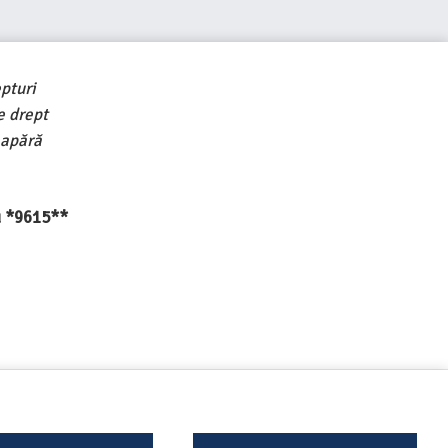
pturi
e drept
 apără
au *9615**