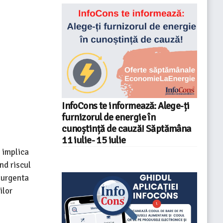
InfoCons te informează: Alege-ți
furnizorul de energie în
e
cunoștință de cauză! Săptămâna
11 iulie- 15 iulie
 implica
nd riscul
e urgenta
ilor