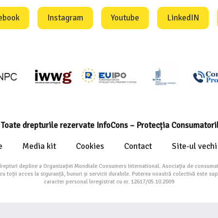
ebook
Instagram
Youtube
LinkedIN
Toate drepturile rezervate InfoCons – Protecția Consumatori
e
Media kit
Cookies
Contact
Site-ul vechi
drepturi depline a Organizației Mondiale Consumers International. Asociația de consumat
toții acces la siguranță, bunuri și servicii durabile. Puterea noastră colectivă este su
caracter personal înregistrat cu nr. 12617/05.10.2009