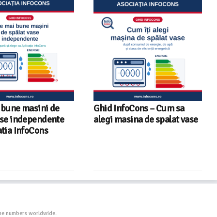
 bune masini de
Ghid InfoCons – Cum sa
ase independente
alegi masina de spalat vase
atia InfoCons
one numbers worldwide.