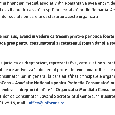
prijin financiar, mediul asociativ din Romania va avea enorm de
i de zile pentru a veni in sprijinul cetatenilor din Romania. Ac
unilor sociale pe care le desfasurau aceste organizatii
 mai sus, avand in vedere ca trecem printr-o perioada foarte 
ada grea pentru consumatorul si cetateanul roman dar si a soc
 juridica de drept privat, reprezentativa, care sustine si pro
le care activeaza in domeniul protectiei consumatorilor si ca
onsumatorilor, in general la care au afiliat principalele organi
oCons – Asociatie Nationala pentru Protectia Consumatorilor
membra cu drepturi depline in
Organizatia Mondiala Consume
iilor de Consumatori, avand Secretariatul General in Bucures
01.25.15, mail :
office@infocons.ro