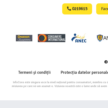
0219615
Fac
© 
Termeni și condiții
Protecția datelor personal
InfoCons este singura voce la nivel național pentru consumatori, membru cu 
misiunea pe care ne-am asumat-o. Viziunea noastră este o lume unde să avem cu 