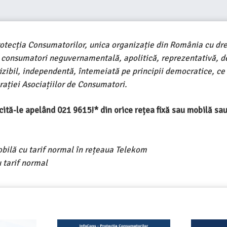
rotecția Consumatorilor, unica organizație din România cu dre
e consumatori neguvernamentală, apolitică, reprezentativă, d
ivizibil, independentă, întemeiată pe principii democratice, ce
ației Asociațiilor de Consumatori.
ercită-le apelând 021 9615!* din orice rețea fixă sau mobilă s
obilă cu tarif normal în rețeaua Telekom
 tarif normal