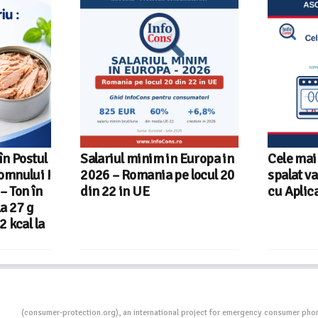
în Postul
Salariul minim in Europa in
Cele mai
omnului !
2026 – Romania pe locul 20
spalat v
– Ton în
din 22 in UE
cu Aplic
la 27 g
2 kcal la
ion
(consumer-protection.org), an international project for emergency consumer ph