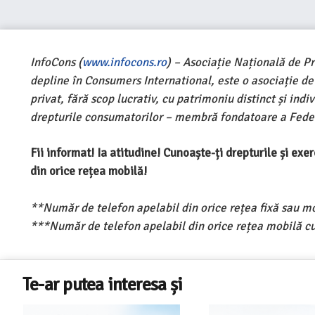
InfoCons (
www.infocons.ro
) – Asociație Națională de P
depline în Consumers International, este o asociație d
privat, fără scop lucrativ, cu patrimoniu distinct și ind
drepturile consumatorilor – membră fondatoare a Feder
Fii informat! Ia atitudine! Cunoaște-ți drepturile și ex
din orice rețea mobilă!
**Număr de telefon apelabil din orice rețea fixă sau m
***Număr de telefon apelabil din orice rețea mobilă cu
Te-ar putea interesa și