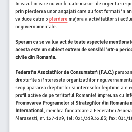
In cazul in care nu vor fi luate masuri de urgenta si s
prin pierderea unor angajati care au fost formati in an
va duce catre o
pierdere
majora a activitatilor si acti
neguvernamentale.
Speram ca se va lua act de toate aspectele mentionate
acesta este un subiect extrem de sensibil intr-o perio
civile din Romania.
Federatia Asociatiilor de Consumatori
(F.A.C.)
persoana
drepturile si interesele organizatiilor neguvernamenta
scop apararea drepturilor si intereselor legitime ale c
profil active de pe teritoriul Romaniei impreuna cu
Inf
Promovarea Programelor si Strategiilor din Romania
International
, membra fondatoare a Federatiei Asociat
Marasesti, nr. 127-129, tel: 021/319.32.66; fax: 031/1