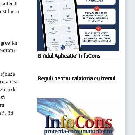
 suferit
est lucru
grea iar
ietatii
Ghidul Aplicației InfoCons
tejeaza
Reguli pentru calatoria cu trenul
re au ca
zatii de
 si
rs
ti, Bd.