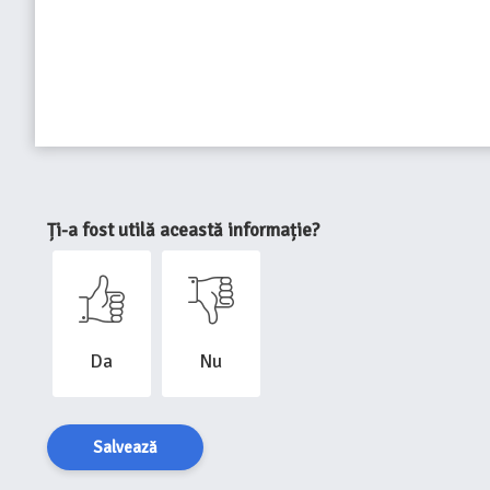
Ți-a fost utilă această informație?
Da
Nu
Salvează