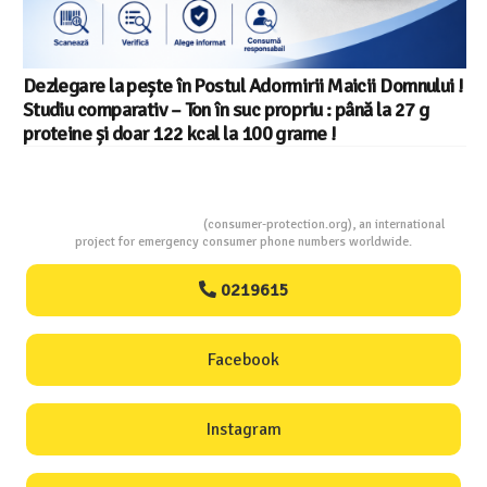
Dezlegare la pește în Postul Adormirii Maicii Domnului !
Studiu comparativ – Ton în suc propriu : până la 27 g
proteine și doar 122 kcal la 100 grame !
Consumers Protection
(consumer-protection.org), an international
project for emergency consumer phone numbers worldwide.
0219615
Facebook
Instagram