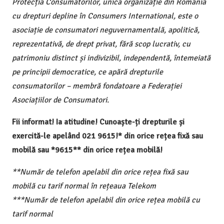
Protecția Consumatorilor, unica organizație din România
cu drepturi depline în Consumers International, este o
asociație de consumatori neguvernamentală, apolitică,
reprezentativă, de drept privat, fără scop lucrativ, cu
patrimoniu distinct și indivizibil, independentă, întemeiată
pe principii democratice, ce apără drepturile
consumatorilor – membră fondatoare a Federației
Asociațiilor de Consumatori.
Fii informat! Ia atitudine! Cunoaște-ți drepturile și
exercită-le apelând 021 9615!* din orice rețea fixă sau
mobilă sau *9615** din orice rețea mobilă!
**Număr de telefon apelabil din orice rețea fixă sau
mobilă cu tarif normal în rețeaua Telekom
***Număr de telefon apelabil din orice rețea mobilă cu
tarif normal