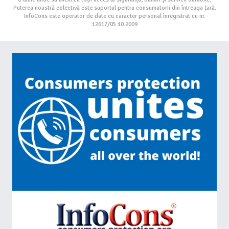
Puterea noastră colectivă este suportul pentru consumatorii din întreaga țară.
InfoCons este operator de date cu caracter personal înregistrat cu nr.
12617/05.10.2009