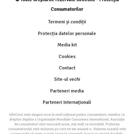
Consumatorilor
Termeni și condiții
Protecția datelor personale
Media kit
Cookies
Contact
Site-ul vechi
Parteneri media
Parteneri Internaționali
InfoCons este singura voce la nivel național pentru consumatori, membru cu
drepturi depline a Organizației Mondiale Consumers International. Asociația
de consumatori este necesară acum, mai mult ca niciodată. Protecția
consumatorului este misiunea pe care ne-am asumat-o. Viziunea noastră este
o lume unde să avem cu toții acces la siguranță, bunuri și servicii durabile.