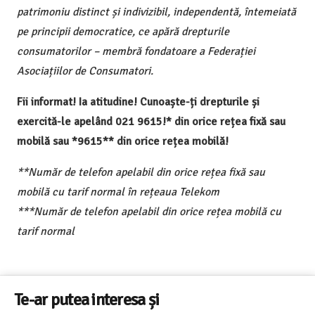
patrimoniu distinct și indivizibil, independentă, întemeiată
pe principii democratice, ce apără drepturile
consumatorilor – membră fondatoare a Federației
Asociațiilor de Consumatori.
Fii informat! Ia atitudine! Cunoaște-ți drepturile și
exercită-le apelând 021 9615!* din orice rețea fixă sau
mobilă sau *9615** din orice rețea mobilă!
**Număr de telefon apelabil din orice rețea fixă sau
mobilă cu tarif normal în rețeaua Telekom
***Număr de telefon apelabil din orice rețea mobilă cu
tarif normal
Te-ar putea interesa și