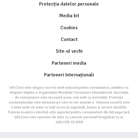
Protecția datelor personale
Media kit
Cookies
Contact
Site-ul vechi
Parteneri media
Parteneri Internaționali
InfoCons este singura voce la nivel național pentru consumatori, membru cu
drepturi depline a Organizației Mondiale Consumers International. Asociația
de consumatori este necesară acum, mai mult ca niciodată. Protecția
consumatorului este misiunea pe care ne-am asumat-o. Viziunea noastră este
o lume unde să avem cu toții acces la siguranță, bunuri și servicii durabile.
Puterea noastră colectivă este suportul pentru consumatorii din întreaga țară.
InfoCons este operator de date cu caracter personal înregistrat cu nr.
12617/05.10.2009