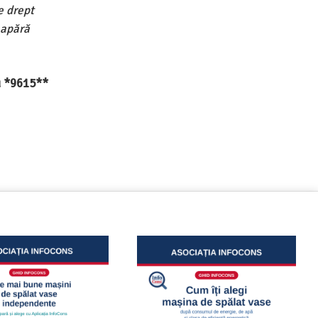
e drept
 apără
au *9615**