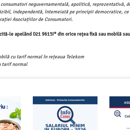
e consumatori neguvernamentală, apolitică, reprezentativă, d
ivizibil, independentă, întemeiată pe principii democratice, ce
ației Asociațiilor de Consumatori.
ercită-le apelând 021 9615!* din orice rețea fixă sau mobilă s
obilă cu tarif normal în rețeaua Telekom
 tarif normal