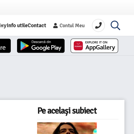
їну
Info utile
Contact
Contul Meu
Pe același subiect