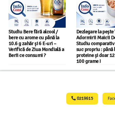
Dezlegare la pește în Postul
Salariul minim i
Adormirii Maicii Domnului !
2026 – Romania 
Studiu comparativ – Ton în
din 22 in UE
a
suc propriu : până la 27 g
proteine și doar 122 kcal la
100 grame !
Consumers Protect
0219615
Fac