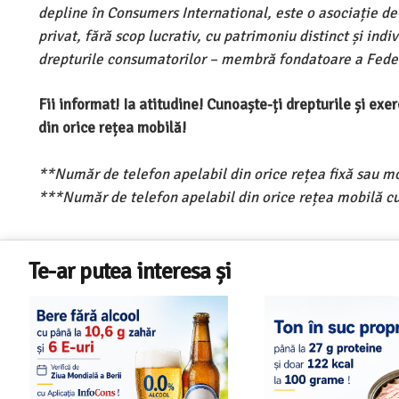
depline în Consumers International, este o asociație d
privat, fără scop lucrativ, cu patrimoniu distinct și ind
drepturile consumatorilor – membră fondatoare a Feder
Fii informat! Ia atitudine! Cunoaște-ți drepturile și ex
din orice rețea mobilă!
**Număr de telefon apelabil din orice rețea fixă sau m
***Număr de telefon apelabil din orice rețea mobilă cu
Te-ar putea interesa și