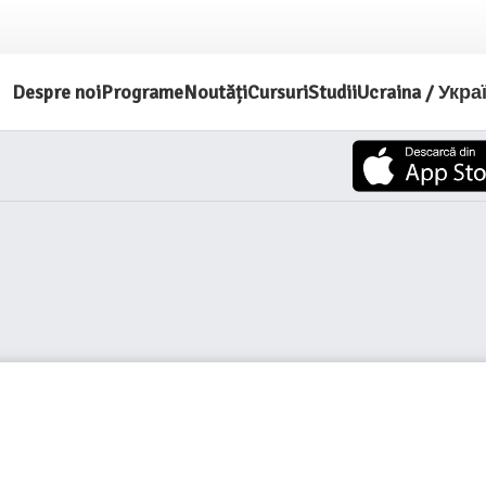
Despre noi
Programe
Noutăți
Cursuri
Studii
Ucraina / Укра