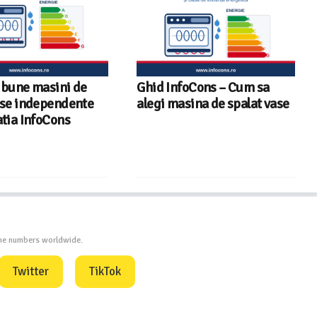
nfoCons – Cum sa
Sunetul la televizor- 8
masina de spalat vase
sfaturi utile ca să auzi clar
fiecare replică – ghid
InfoCons
one numbers worldwide.
Twitter
TikTok