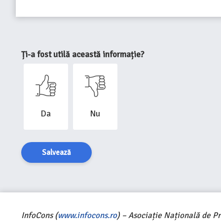
Ți-a fost utilă această informație?
Da
Nu
Salvează
InfoCons (
www.infocons.ro
) – Asociație Națională de P