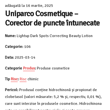
adăugată la
16 martie, 2025
Uniparco Cosmetique –
Corector de puncte întunecate
Nume:
Lightup Dark Spots Correcting Beauty Lotion
Categorie:
106
Data:
2025-03-14
Categorie
Produs
:
Produse cosmetice
Tip
Risc
:
Risc
chimic
Pericol:
Produsul conține hidrochinonă și propionat de
clobetasol (valori măsurate: 5,2 % și, respectiv, 0,01 %),
care sunt interzise în produsele cosmetice. Hidrochinona