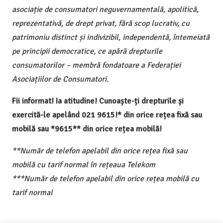
asociație de consumatori neguvernamentală, apolitică,
reprezentativă, de drept privat, fără scop lucrativ, cu
patrimoniu distinct și indivizibil, independentă, întemeiată
pe principii democratice, ce apără drepturile
consumatorilor – membră fondatoare a Federației
Asociațiilor de Consumatori.
Fii informat! Ia atitudine! Cunoaște-ți drepturile și
exercită-le apelând 021 9615!* din orice rețea fixă sau
mobilă sau *9615** din orice rețea mobilă!
**Număr de telefon apelabil din orice rețea fixă sau
mobilă cu tarif normal în rețeaua Telekom
***Număr de telefon apelabil din orice rețea mobilă cu
tarif normal