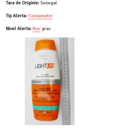
Tara de Originie:
Senegal
Tip Alerta:
Consumator
Nivel Alerta:
Risc
grav