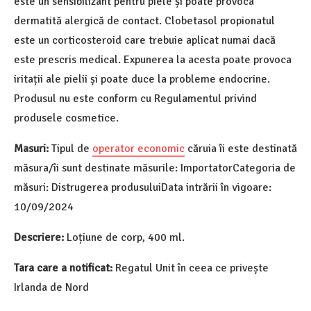
este un sensibilizant pentru piele și poate provoca
dermatită alergică de contact. Clobetasol propionatul
este un corticosteroid care trebuie aplicat numai dacă
este prescris medical. Expunerea la acesta poate provoca
iritații ale pielii și poate duce la probleme endocrine.
Produsul nu este conform cu Regulamentul privind
produsele cosmetice.
Masuri:
Tipul de
operator economic
căruia îi este destinată
măsura/îi sunt destinate măsurile: ImportatorCategoria de
măsuri: Distrugerea produsuluiData intrării în vigoare:
10/09/2024
Descriere:
Loțiune de corp, 400 ml.
Tara care a notificat:
Regatul Unit în ceea ce privește
Irlanda de Nord