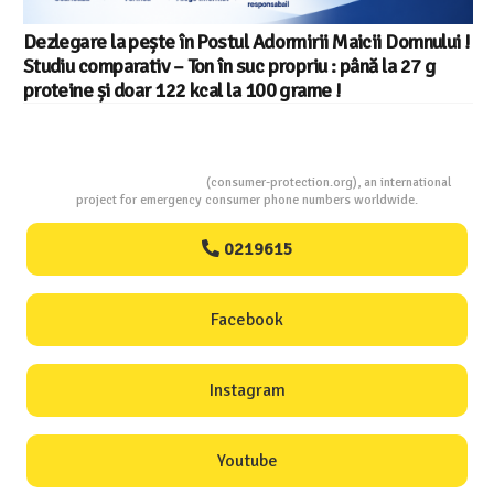
Salariul minim in Europa in 2026 – Romania pe locul 20
din 22 in UE
Consumers Protection
(consumer-protection.org), an international
project for emergency consumer phone numbers worldwide.
0219615
Facebook
Instagram
Youtube