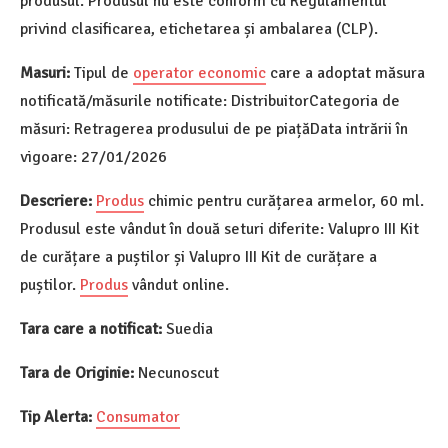
produsul. Produsul nu este conform cu Regulamentul
privind clasificarea, etichetarea și ambalarea (CLP).
Masuri:
Tipul de
operator economic
care a adoptat măsura
notificată/măsurile notificate: DistribuitorCategoria de
măsuri: Retragerea produsului de pe piațăData intrării în
vigoare: 27/01/2026
Descriere:
Produs
chimic pentru curățarea armelor, 60 ml.
Produsul este vândut în două seturi diferite: Valupro III Kit
de curățare a puștilor și Valupro III Kit de curățare a
puștilor.
Produs
vândut online.
Tara care a notificat:
Suedia
Tara de Originie:
Necunoscut
Tip Alerta:
Consumator