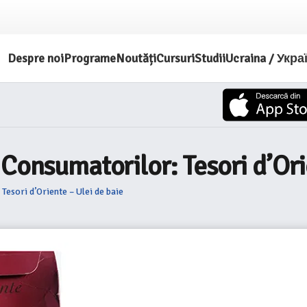
Despre noi
Programe
Noutăți
Cursuri
Studii
Ucraina / Укра
 Consumatorilor: Tesori d’Ori
esori d’Oriente – Ulei de baie