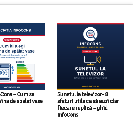
oCons – Cum sa
Sunetul la televizor- 8
sina de spalat vase
sfaturi utile ca să auzi clar
fiecare replică – ghid
InfoCons