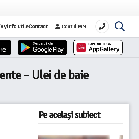
їну
Info utile
Contact
Contul Meu
ente – Ulei de baie
Pe același subiect