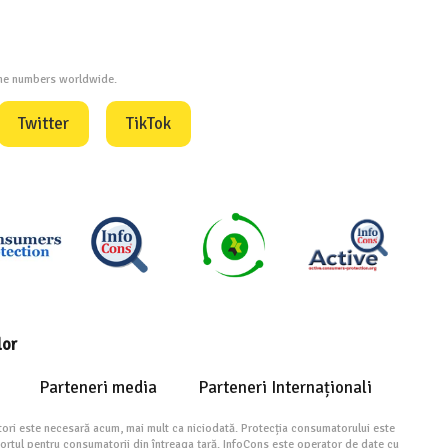
one numbers worldwide.
Twitter
TikTok
lor
Parteneri media
Parteneri Internaționali
ori este necesară acum, mai mult ca niciodată. Protecția consumatorului este
portul pentru consumatorii din întreaga țară. InfoCons este operator de date cu