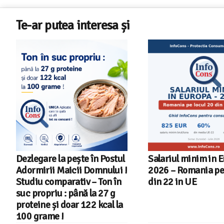
Te-ar putea interesa și
Dezlegare la pește în Postul
Salariul minim in 
Adormirii Maicii Domnului !
2026 – Romania pe 
Studiu comparativ – Ton în
din 22 in UE
suc propriu : până la 27 g
proteine și doar 122 kcal la
100 grame !