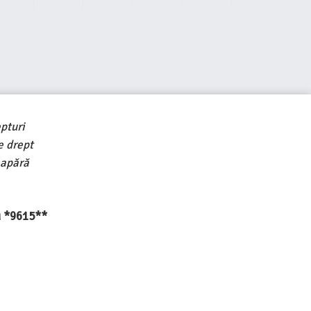
pturi
e drept
 apără
au *9615**