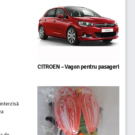
CITROEN – Vagon pentru pasageri
interzisă
ca
ia de