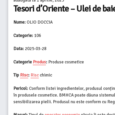
adăugată la
1 aprilie, 2025
Tesori d’Oriente – Ulei de bai
Nume:
OLIO DOCCIA
Categorie:
106
Data:
2025-03-28
Categorie
Produs
:
Produse cosmetice
Tip
Risc
:
Risc
chimic
Pericol:
Conform listei ingredientelor, produsul conți
în produsele cosmetice. BMHCA poate dăuna sistemului
sensibilizarea pielii. Produsul nu este conform cu Re
Masuri:
Tipul de
operator economic
căruia îi este des