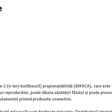
e
ne 2-(4-terț-butilbenzil) propionaldehidă (BMHCA), care este 
 reproducător, poate dăuna sănătății fătului și poate provo
gulamentul privind produsele cosmetice.
tinată măsura/îi sunt destinate măsurile: DistribuitorCategor