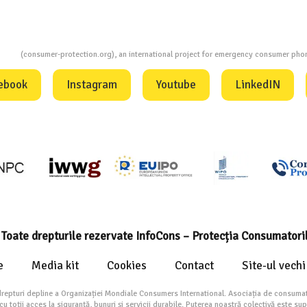
ion
(consumer-protection.org), an international project for emergency consumer ph
ebook
Instagram
Youtube
LinkedIN
Toate drepturile rezervate InfoCons – Protecția Consumatori
e
Media kit
Cookies
Contact
Site-ul vechi
drepturi depline a Organizației Mondiale Consumers International. Asociația de consumat
toții acces la siguranță, bunuri și servicii durabile. Puterea noastră colectivă este su