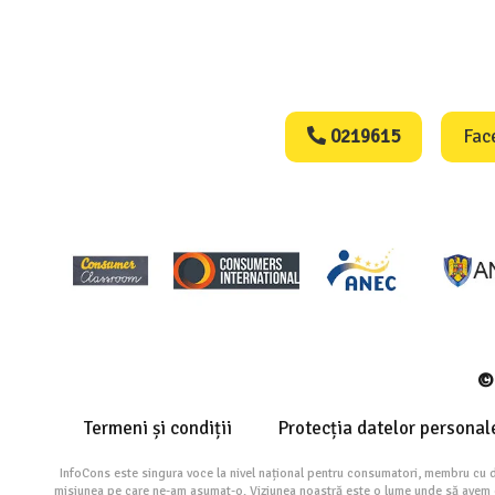
Consumers Protect
0219615
Fac
© 
Termeni și condiții
Protecția datelor personal
InfoCons este singura voce la nivel național pentru consumatori, membru cu 
misiunea pe care ne-am asumat-o. Viziunea noastră este o lume unde să avem cu 