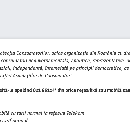
rotecția Consumatorilor, unica organizație din România cu dre
e consumatori neguvernamentală, apolitică, reprezentativă, d
ivizibil, independentă, întemeiată pe principii democratice, ce
ației Asociațiilor de Consumatori.
ercită-le apelând 021 9615!* din orice rețea fixă sau mobilă s
obilă cu tarif normal în rețeaua Telekom
 tarif normal