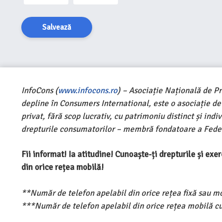
Salvează
InfoCons (
www.infocons.ro
) – Asociație Națională de P
depline în Consumers International, este o asociație d
privat, fără scop lucrativ, cu patrimoniu distinct și ind
drepturile consumatorilor – membră fondatoare a Feder
Fii informat! Ia atitudine! Cunoaște-ți drepturile și ex
din orice rețea mobilă!
**Număr de telefon apelabil din orice rețea fixă sau m
***Număr de telefon apelabil din orice rețea mobilă cu