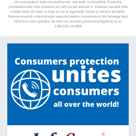
de consumatori este necesară acum, mai mult ca niciodată. Protecția
consumatorului este misiunea pe care ne-am asumat-o. Viziunea noastră este
o lume unde să avem cu toții acces la siguranță, bunuri și servicii durabile.
Puterea noastră colectivă este suportul pentru consumatorii din întreaga țară.
InfoCons este operator de date cu caracter personal înregistrat cu nr.
12617/05.10.2009