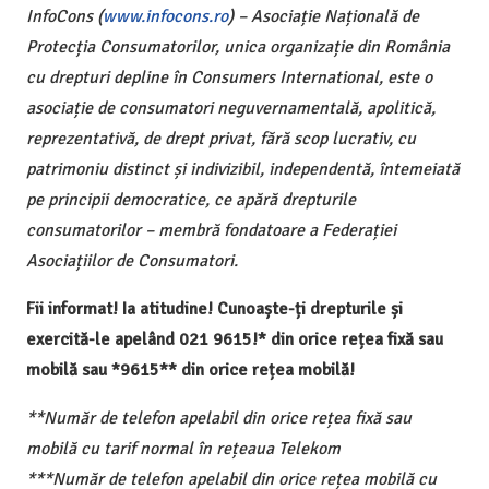
InfoCons (
www.infocons.ro
) – Asociație Națională de
Protecția Consumatorilor, unica organizație din România
cu drepturi depline în Consumers International, este o
asociație de consumatori neguvernamentală, apolitică,
reprezentativă, de drept privat, fără scop lucrativ, cu
patrimoniu distinct și indivizibil, independentă, întemeiată
pe principii democratice, ce apără drepturile
consumatorilor – membră fondatoare a Federației
Asociațiilor de Consumatori.
Fii informat! Ia atitudine! Cunoaște-ți drepturile și
exercită-le apelând 021 9615!* din orice rețea fixă sau
mobilă sau *9615** din orice rețea mobilă!
**Număr de telefon apelabil din orice rețea fixă sau
mobilă cu tarif normal în rețeaua Telekom
***Număr de telefon apelabil din orice rețea mobilă cu