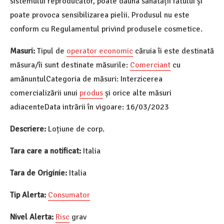
sistemului reproducător, poate dăuna sănătății fătului și
poate provoca sensibilizarea pielii. Produsul nu este
conform cu Regulamentul privind produsele cosmetice.
Masuri:
Tipul de
operator economic
căruia îi este destinată
măsura/îi sunt destinate măsurile:
Comerciant
cu
amănuntulCategoria de măsuri: Interzicerea
comercializării unui
produs
și orice alte măsuri
adiacenteData intrării în vigoare: 16/03/2023
Descriere:
Loțiune de corp.
Tara care a notificat:
Italia
Tara de Originie:
Italia
Tip Alerta:
Consumator
Nivel Alerta:
Risc
grav