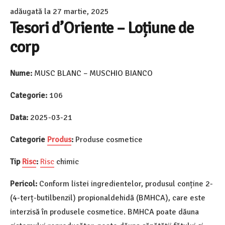
adăugată la
27 martie, 2025
Tesori d’Oriente – Loțiune de
corp
Nume:
MUSC BLANC – MUSCHIO BIANCO
Categorie:
106
Data:
2025-03-21
Categorie
Produs
:
Produse cosmetice
Tip
Risc
:
Risc
chimic
Pericol:
Conform listei ingredientelor, produsul conține 2-
(4-terț-butilbenzil) propionaldehidă (BMHCA), care este
interzisă în produsele cosmetice. BMHCA poate dăuna