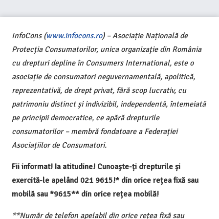
InfoCons (
www.infocons.ro
) – Asociație Națională de
Protecția Consumatorilor, unica organizație din România
cu drepturi depline în Consumers International, este o
asociație de consumatori neguvernamentală, apolitică,
reprezentativă, de drept privat, fără scop lucrativ, cu
patrimoniu distinct și indivizibil, independentă, întemeiată
pe principii democratice, ce apără drepturile
consumatorilor – membră fondatoare a Federației
Asociațiilor de Consumatori.
Fii informat! Ia atitudine! Cunoaște-ți drepturile și
exercită-le apelând 021 9615!* din orice rețea fixă sau
mobilă sau *9615** din orice rețea mobilă!
**Număr de telefon apelabil din orice rețea fixă sau