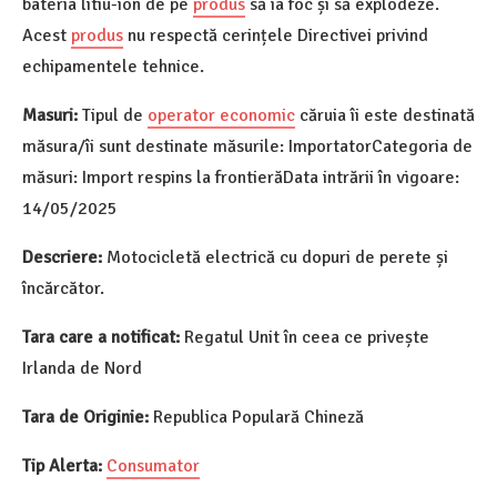
bateria litiu-ion de pe
produs
să ia foc și să explodeze.
Acest
produs
nu respectă cerințele Directivei privind
echipamentele tehnice.
Masuri:
Tipul de
operator economic
căruia îi este destinată
măsura/îi sunt destinate măsurile: ImportatorCategoria de
măsuri: Import respins la frontierăData intrării în vigoare:
14/05/2025
Descriere:
Motocicletă electrică cu dopuri de perete și
încărcător.
Tara care a notificat:
Regatul Unit în ceea ce privește
Irlanda de Nord
Tara de Originie:
Republica Populară Chineză
Tip Alerta:
Consumator