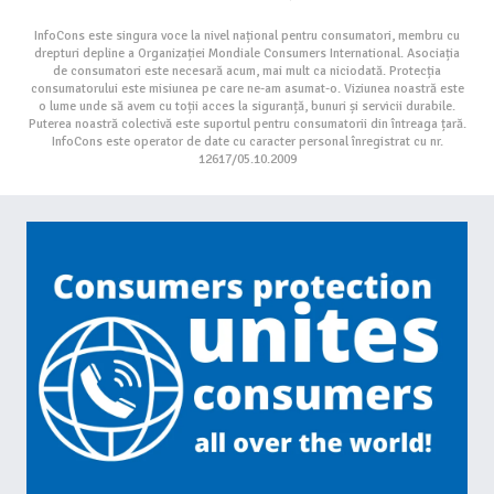
InfoCons este singura voce la nivel național pentru consumatori, membru cu
drepturi depline a Organizației Mondiale Consumers International. Asociația
de consumatori este necesară acum, mai mult ca niciodată. Protecția
consumatorului este misiunea pe care ne-am asumat-o. Viziunea noastră este
o lume unde să avem cu toții acces la siguranță, bunuri și servicii durabile.
Puterea noastră colectivă este suportul pentru consumatorii din întreaga țară.
InfoCons este operator de date cu caracter personal înregistrat cu nr.
12617/05.10.2009