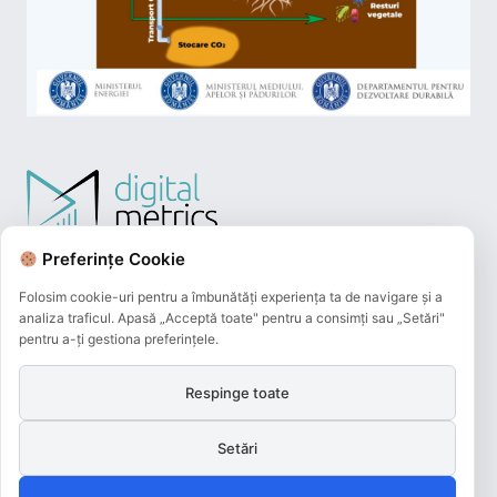
Preferințe Cookie
Folosim cookie-uri pentru a îmbunătăți experiența ta de navigare și a
analiza traficul. Apasă „Acceptă toate" pentru a consimți sau „Setări"
pentru a-ți gestiona preferințele.
Respinge toate
Plățile online efectuate pe acest site
sunt procesate de către Netopia Payments
Setări
și beneficiază de 3D-Secure.