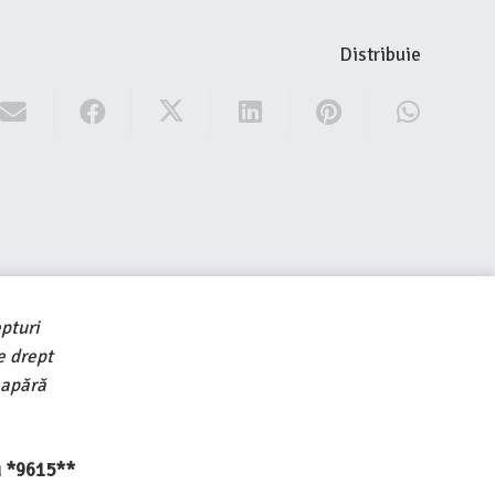
Distribuie
pturi
e drept
 apără
au *9615**