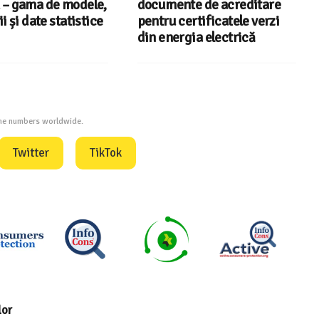
– gama de modele,
documente de acreditare
i și date statistice
pentru certificatele verzi
din energia electrică
one numbers worldwide.
Twitter
TikTok
lor