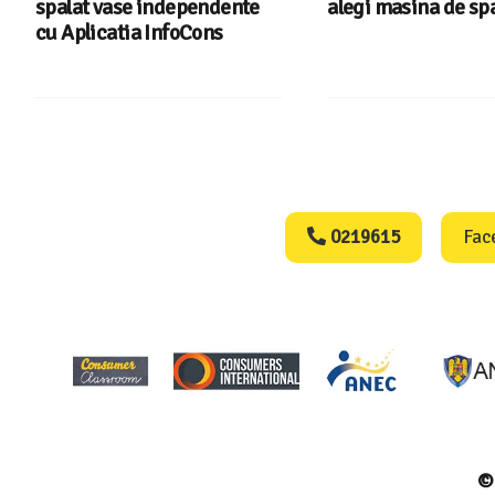
spalat vase independente
alegi masina de spa
cu Aplicatia InfoCons
Consumers Protect
0219615
Fac
© 