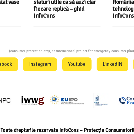
lat vase
sfaturi utile ca să auzi clar
România 
fiecare replică – ghid
tehnologi
InfoCons
InfoCons
ion
(consumer-protection.org), an international project for emergency consumer ph
ebook
Instagram
Youtube
LinkedIN
Toate drepturile rezervate InfoCons – Protecția Consumatori