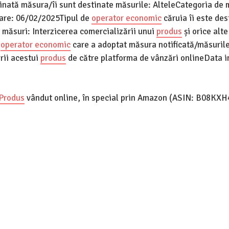
tinată măsura/îi sunt destinate măsurile: AlteleCategoria de 
oare: 06/02/2025Tipul de
operator economic
căruia îi este des
 măsuri: Interzicerea comercializării unui
produs
și orice alt
e
operator economic
care a adoptat măsura notificată/măsuril
rii acestui
produs
de către platforma de vânzări onlineData in
Produs
vândut online, în special prin Amazon (ASIN: B08KX