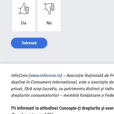
Da
Nu
Salvează
InfoCons (
www.infocons.ro
) – Asociație Națională de P
depline în Consumers International, este o asociație d
privat, fără scop lucrativ, cu patrimoniu distinct și ind
drepturile consumatorilor – membră fondatoare a Feder
Fii informat! Ia atitudine! Cunoaște-ți drepturile și ex