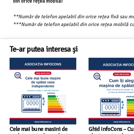
din orice rețea mobilă!
**Număr de telefon apelabil din orice rețea fixă sau m
***Număr de telefon apelabil din orice rețea mobilă cu
Te-ar putea interesa și
Cele mai bune masini de
Ghid InfoCons – C