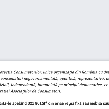
rotecția Consumatorilor, unica organizație din România cu dre
e consumatori neguvernamentală, apolitică, reprezentativă, d
ivizibil, independentă, întemeiată pe principii democratice, ce
ației Asociațiilor de Consumatori.
ercită-le apelând 021 9615!* din orice rețea fixă sau mobilă s