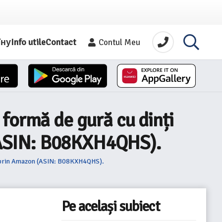
їну
Info utile
Contact
Contul Meu
 formă de gură cu dinți
n (ASIN: B08KXH4QHS).
ial prin Amazon (ASIN: B08KXH4QHS).
Pe același subiect