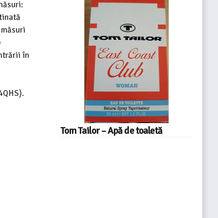
măsuri:
tinată
e măsuri
e
trării în
H4QHS).
Tom Tailor – Apă de toaletă