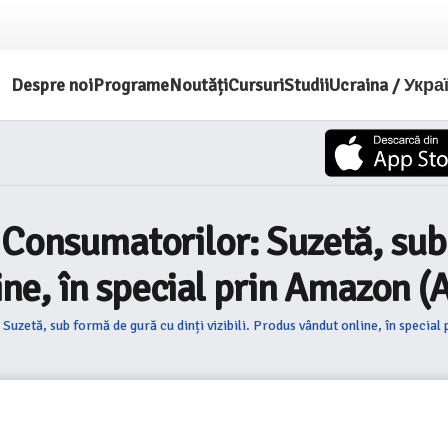
Despre noi
Programe
Noutăți
Cursuri
Studii
Ucraina / Укра
 Consumatorilor: Suzetă, sub
nline, în special prin Amazo
Suzetă, sub formă de gură cu dinți vizibili. Produs vândut online, în spec