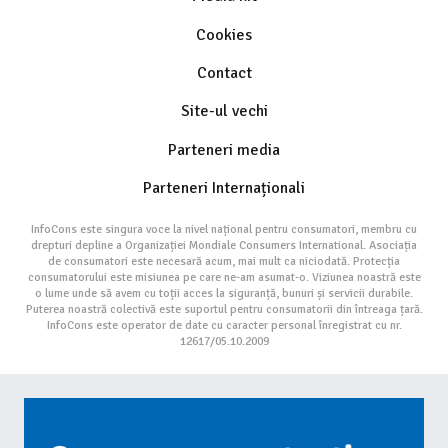
Cookies
Contact
Site-ul vechi
Parteneri media
Parteneri Internaționali
InfoCons este singura voce la nivel național pentru consumatori, membru cu
drepturi depline a Organizației Mondiale Consumers International. Asociația
de consumatori este necesară acum, mai mult ca niciodată. Protecția
consumatorului este misiunea pe care ne-am asumat-o. Viziunea noastră este
o lume unde să avem cu toții acces la siguranță, bunuri și servicii durabile.
Puterea noastră colectivă este suportul pentru consumatorii din întreaga țară.
InfoCons este operator de date cu caracter personal înregistrat cu nr.
12617/05.10.2009