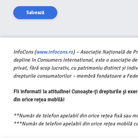
Salvează
InfoCons (
www.infocons.ro
) – Asociație Națională de P
depline în Consumers International, este o asociație d
privat, fără scop lucrativ, cu patrimoniu distinct și ind
drepturile consumatorilor – membră fondatoare a Feder
Fii informat! Ia atitudine! Cunoaște-ți drepturile și ex
din orice rețea mobilă!
**Număr de telefon apelabil din orice rețea fixă sau m
***Număr de telefon apelabil din orice rețea mobilă cu