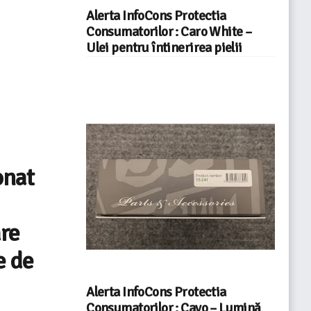
Alerta InfoCons Protectia
Consumatorilor : Caro White –
Ulei pentru întinerirea pielii
onat
are
e de
Alerta InfoCons Protectia
Consumatorilor : Cavo – Lumină