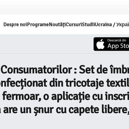
Despre noi
Programe
Noutăți
Cursuri
Studii
Ucraina / Укра
 Consumatorilor : Set de îmb
nfecționat din tricotaje text
fermoar, o aplicație cu insc
 are un șnur cu capete libere