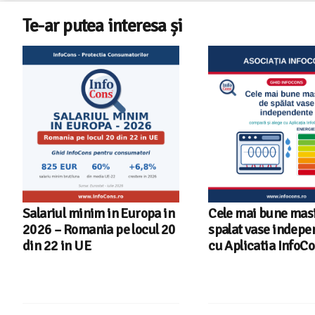
Te-ar putea interesa și
Salariul minim in Europa in
Cele mai bune masi
2026 – Romania pe locul 20
spalat vase indep
din 22 in UE
cu Aplicatia InfoC