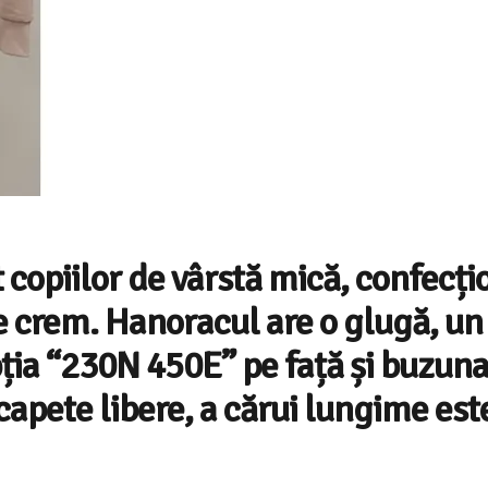
copiilor de vârstă mică, confecți
re crem. Hanoracul are o glugă, un
ipția “230N 450E” pe față și buzun
capete libere, a cărui lungime est