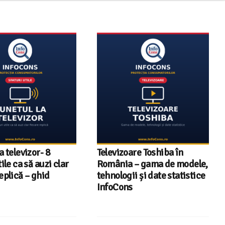
a televizor- 8
Televizoare Toshiba în
tile ca să auzi clar
România – gama de modele,
eplică – ghid
tehnologii și date statistice
InfoCons