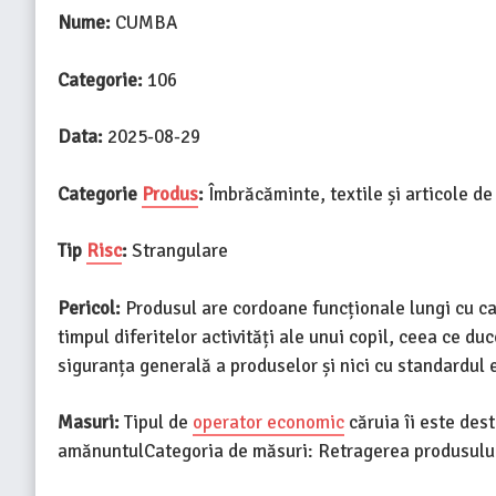
Nume:
CUMBA
Categorie:
106
Data:
2025-08-29
Categorie
Produs
:
Îmbrăcăminte, textile și articole d
Tip
Risc
:
Strangulare
Pericol:
Produsul are cordoane funcționale lungi cu ca
timpul diferitelor activități ale unui copil, ceea ce 
siguranța generală a produselor și nici cu standardu
Masuri:
Tipul de
operator economic
căruia îi este des
amănuntulCategoria de măsuri: Retragerea produsului 