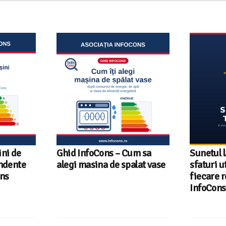
ni de
Ghid InfoCons – Cum sa
Sunetul l
endente
alegi masina de spalat vase
sfaturi u
ons
fiecare r
InfoCons