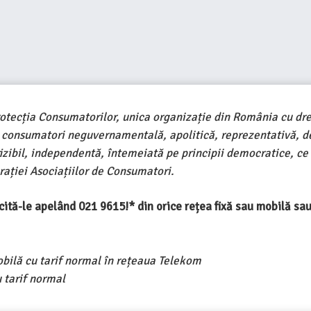
rotecția Consumatorilor, unica organizație din România cu dre
e consumatori neguvernamentală, apolitică, reprezentativă, d
ivizibil, independentă, întemeiată pe principii democratice, ce
ației Asociațiilor de Consumatori.
ercită-le apelând 021 9615!* din orice rețea fixă sau mobilă s
obilă cu tarif normal în rețeaua Telekom
 tarif normal