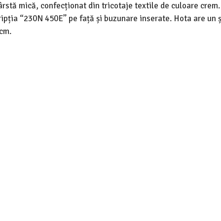
rstă mică, confecționat din tricotaje textile de culoare crem.
ripția “230N 450E” pe față și buzunare inserate. Hota are un 
 cm.