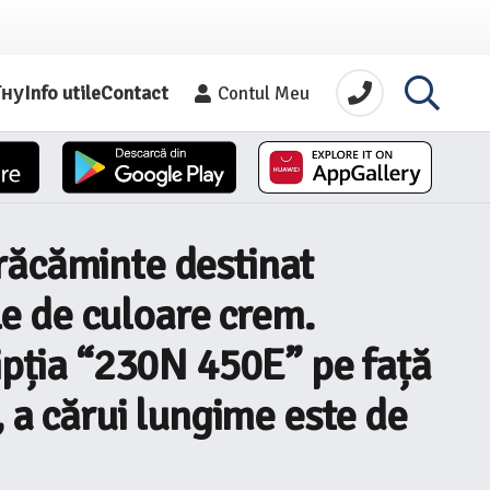
їну
Info utile
Contact
Contul Meu
răcăminte destinat
ile de culoare crem.
ripția “230N 450E” pe față
, a cărui lungime este de