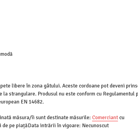
e modă
pete libere în zona gâtului. Aceste cordoane pot deveni prins
duce la strangulare. Produsul nu este conform cu Regulamentul p
l european EN 14682.
tinată măsura/îi sunt destinate măsurile:
Comerciant
cu
de pe piațăData intrării în vigoare: Necunoscut