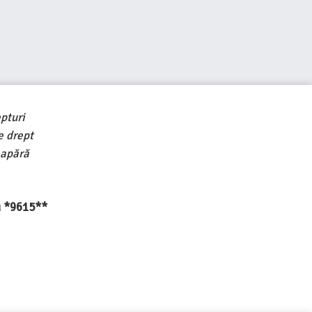
pturi
e drept
 apără
au *9615**