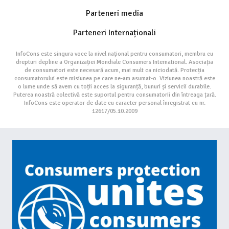
Parteneri media
Parteneri Internaționali
InfoCons este singura voce la nivel național pentru consumatori, membru cu
drepturi depline a Organizației Mondiale Consumers International. Asociația
de consumatori este necesară acum, mai mult ca niciodată. Protecția
consumatorului este misiunea pe care ne-am asumat-o. Viziunea noastră este
o lume unde să avem cu toții acces la siguranță, bunuri și servicii durabile.
Puterea noastră colectivă este suportul pentru consumatorii din întreaga țară.
InfoCons este operator de date cu caracter personal înregistrat cu nr.
12617/05.10.2009