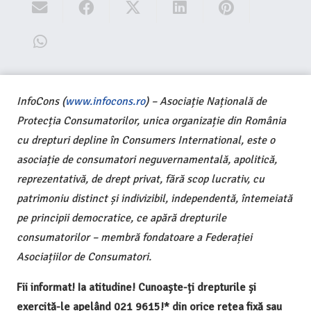
InfoCons (
www.infocons.ro
) – Asociație Națională de
Protecția Consumatorilor, unica organizație din România
cu drepturi depline în Consumers International, este o
asociație de consumatori neguvernamentală, apolitică,
reprezentativă, de drept privat, fără scop lucrativ, cu
patrimoniu distinct și indivizibil, independentă, întemeiată
pe principii democratice, ce apără drepturile
consumatorilor – membră fondatoare a Federației
Asociațiilor de Consumatori.
Fii informat! Ia atitudine! Cunoaște-ți drepturile și
exercită-le apelând 021 9615!* din orice rețea fixă sau