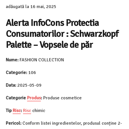
adăugată la
16 mai, 2025
Alerta InfoCons Protectia
Consumatorilor : Schwarzkopf
Palette – Vopsele de păr
Nume:
FASHION COLLECTION
Categorie:
106
Data:
2025-05-09
Categorie
Produs
:
Produse cosmetice
Tip
Risc
:
Risc
chimic
Pericol:
Conform listei ingredientelor, produsul conține 2-