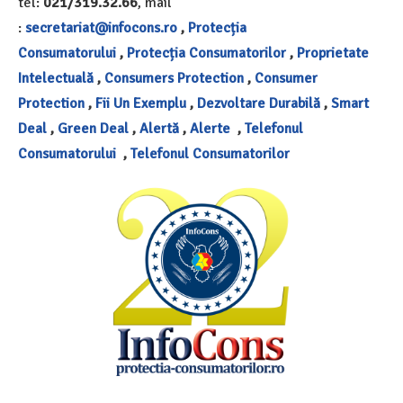
tel:
021/319.32.66
, mail
:
secretariat@infocons.ro
,
Protecția
Consumatorului
,
Protecția Consumatorilor
,
Proprietate
Intelectuală
,
Consumers Protection
,
Consumer
Protection
,
Fii Un Exemplu
,
Dezvoltare Durabilă
,
Smart
Deal
,
Green Deal
,
Alertă
,
Alerte
,
Telefonul
Consumatorului
,
Telefonul Consumatorilor