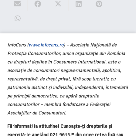
InfoCons (
www.infocons.ro
) – Asociație Națională de
Protecția Consumatorilor, unica organizație din România
cu drepturi depline în Consumers International, este o
asociație de consumatori neguvernamentală, apolitică,
reprezentativă, de drept privat, fără scop lucrativ, cu
patrimoniu distinct și indivizibil, independentă, întemeiată
pe principii democratice, ce apără drepturile
consumatorilor – membră fondatoare a Federației
Asociațiilor de Consumatori.
Fii informat! Ia atitudine! Cunoaște-ți drepturile și
exercită-le apelând 021 9615!* din orice rețea fixă sau