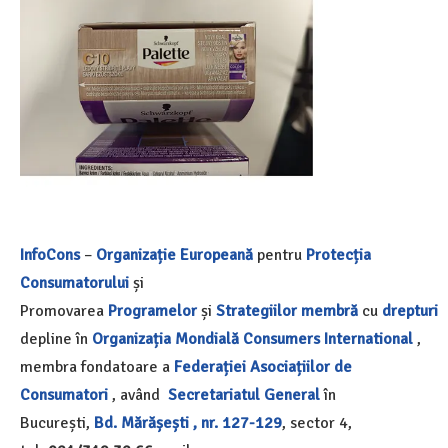
InfoCons
–
Organizație Europeană
pentru
Protecția
Consumatorului
și
Promovarea
Programelor
și
Strategiilor
membră
cu
drepturi
depline în
Organizația Mondială
Consumers International
,
membra fondatoare a
Federației Asociațiilor de
Consumatori
, având
Secretariatul General
în
București,
Bd. Mărășești , nr. 127-129
, sector 4,