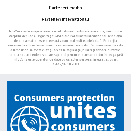
Parteneri media
Parteneri Internaționali
InfoCons este singura voce la nivel național pentru consumatori, membru cu
drepturi depline a Organizației Mondiale Consumers International. Asociația
de consumatori este necesară acum, mai mult ca niciodată. Protecția
consumatorului este misiunea pe care ne-am asumat-o. Viziunea noastră este
o lume unde să avem cu toții acces la siguranță, bunuri și servicii durabile.
Puterea noastră colectivă este suportul pentru consumatorii din întreaga țară.
InfoCons este operator de date cu caracter personal înregistrat cu nr.
12617/05.10.2009