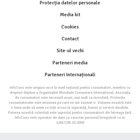
Protecția datelor personale
Media kit
Cookies
Contact
Site-ul vechi
Parteneri media
Parteneri Internaționali
InfoCons este singura voce la nivel național pentru consumatori, membru cu
drepturi depline a Organizației Mondiale Consumers International. Asociația
de consumatori este necesară acum, mai mult ca niciodată. Protecția
consumatorului este misiunea pe care ne-am asumat-o. Viziunea noastră este
o lume unde să avem cu toții acces la siguranță, bunuri și servicii durabile.
Puterea noastră colectivă este suportul pentru consumatorii din întreaga țară.
InfoCons este operator de date cu caracter personal înregistrat cu nr.
12617/05.10.2009