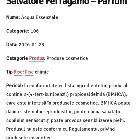
Salvatore Ferragamo – Parfum
Nume:
Acqua Essenziale
Categorie:
106
Data:
2026-01-23
Categorie
Produs
:
Produse cosmetice
Tip
Risc
:
Risc
chimic
Pericol:
În conformitate cu lista ingredientelor, produsul
conține 2-(4-terț-butilbenzil) propionaldehidă (BMHCA),
care este interzisă în produsele cosmetice. BMHCA poate
dăuna sistemului reproducător, poate dăuna sănătății
copilului nenăscut și poate provoca sensibilizarea pielii.
Produsul nu este conform cu Regulamentul privind
produsele cosmetice.