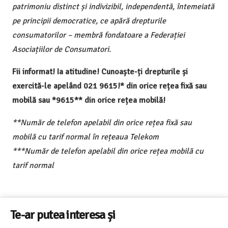
patrimoniu distinct și indivizibil, independentă, întemeiată
pe principii democratice, ce apără drepturile
consumatorilor – membră fondatoare a Federației
Asociațiilor de Consumatori.
Fii informat! Ia atitudine! Cunoaște-ți drepturile și
exercită-le apelând 021 9615!* din orice rețea fixă sau
mobilă sau *9615** din orice rețea mobilă!
**Număr de telefon apelabil din orice rețea fixă sau
mobilă cu tarif normal în rețeaua Telekom
***Număr de telefon apelabil din orice rețea mobilă cu
tarif normal
Te-ar putea interesa și