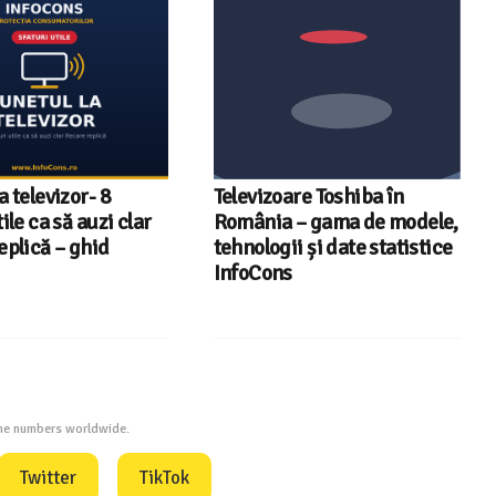
a televizor- 8
Televizoare Toshiba în
tile ca să auzi clar
România – gama de modele,
eplică – ghid
tehnologii și date statistice
InfoCons
one numbers worldwide.
Twitter
TikTok