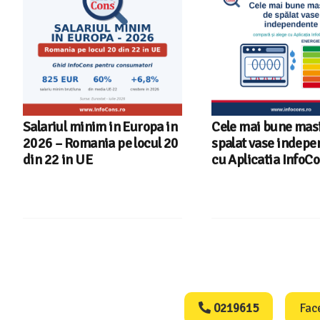
Salariul minim in Europa in
Cele mai bune masi
2026 – Romania pe locul 20
spalat vase indep
din 22 in UE
cu Aplicatia InfoC
Consumers Protect
0219615
Fac