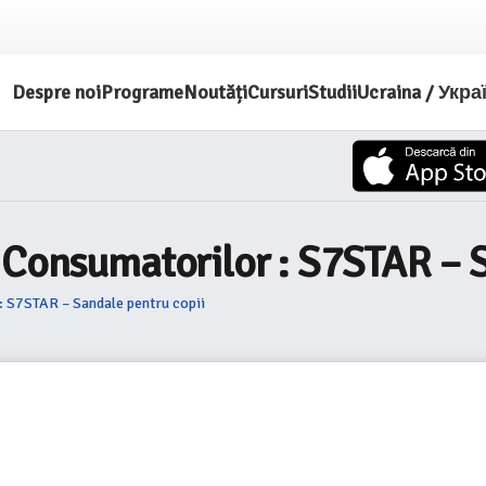
Despre noi
Programe
Noutăți
Cursuri
Studii
Ucraina / Укра
 Consumatorilor : S7STAR – 
: S7STAR – Sandale pentru copii