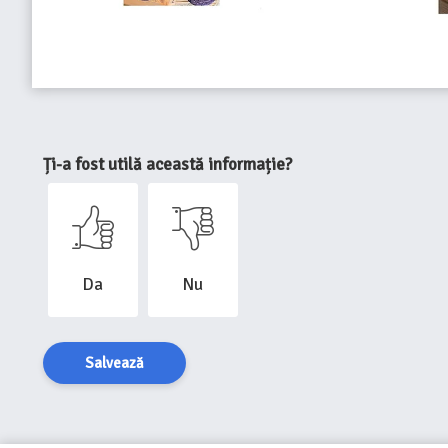
Ți-a fost utilă această informație?
Da
Nu
Salvează