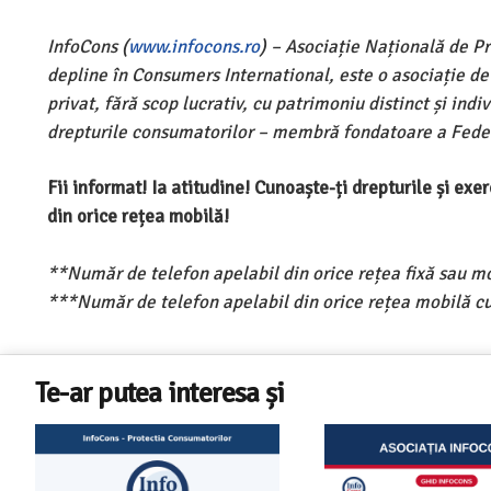
InfoCons (
www.infocons.ro
) – Asociație Națională de P
depline în Consumers International, este o asociație d
privat, fără scop lucrativ, cu patrimoniu distinct și ind
drepturile consumatorilor – membră fondatoare a Feder
Fii informat! Ia atitudine! Cunoaște-ți drepturile și ex
din orice rețea mobilă!
**Număr de telefon apelabil din orice rețea fixă sau m
***Număr de telefon apelabil din orice rețea mobilă cu
Te-ar putea interesa și