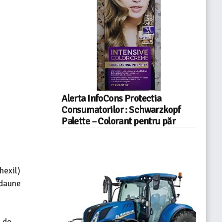
Alerta InfoCons Protectia
Consumatorilor : Schwarzkopf
Palette – Colorant pentru păr
hexil)
 daune
a de