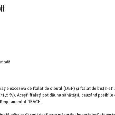
ii
e modă
ație excesivă de ftalat de dibutil (DBP) și ftalat de bis(2-etil
71,5 %). Acești ftalați pot dăuna sănătății, cauzând posibile
u Regulamentul REACH.
tinată măsura/îi sunt destinate măsurile: ImportatorCategori