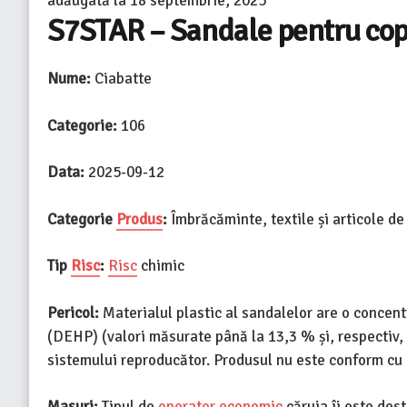
adăugată la
18 septembrie, 2025
S7STAR – Sandale pentru cop
Nume:
Ciabatte
Categorie:
106
Data:
2025-09-12
Categorie
Produs
:
Îmbrăcăminte, textile și articole d
Tip
Risc
:
Risc
chimic
Pericol:
Materialul plastic al sandalelor are o concentr
(DEHP) (valori măsurate până la 13,3 % și, respectiv, 
sistemului reproducător. Produsul nu este conform c
Masuri:
Tipul de
operator economic
căruia îi este des