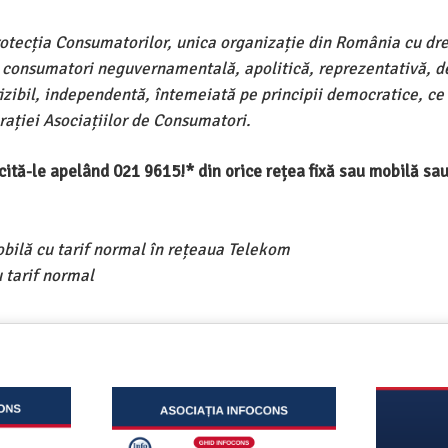
rotecția Consumatorilor, unica organizație din România cu dre
e consumatori neguvernamentală, apolitică, reprezentativă, d
ivizibil, independentă, întemeiată pe principii democratice, ce
ației Asociațiilor de Consumatori.
ercită-le apelând 021 9615!* din orice rețea fixă sau mobilă s
obilă cu tarif normal în rețeaua Telekom
 tarif normal