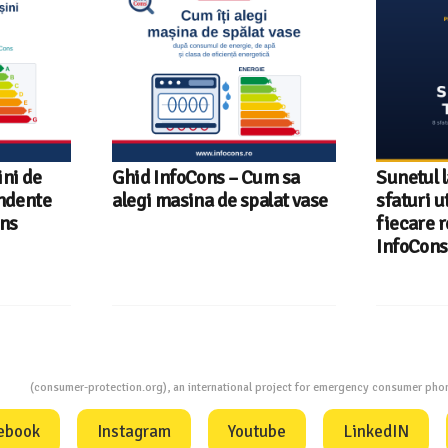
ni de
Ghid InfoCons – Cum sa
Sunetul l
endente
alegi masina de spalat vase
sfaturi u
ons
fiecare r
InfoCons
ion
(consumer-protection.org), an international project for emergency consumer ph
ebook
Instagram
Youtube
LinkedIN