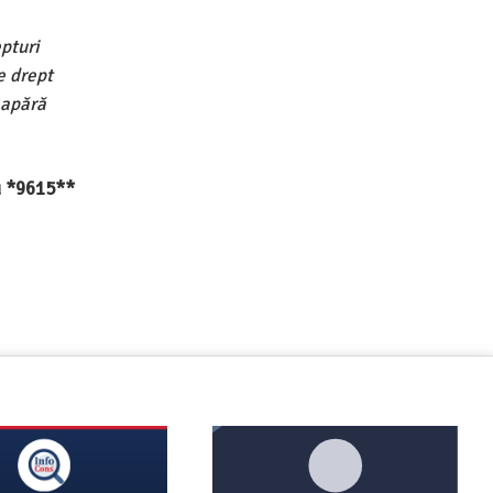
pturi
e drept
 apără
au *9615**