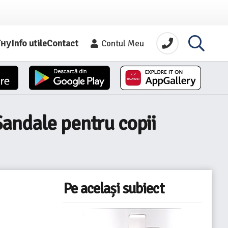
їну
Info utile
Contact
Contul Meu
Sandale pentru copii
Pe același subiect