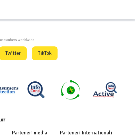
one numbers worldwide.
Twitter
TikTok
lor
Parteneri media
Parteneri Internaționali