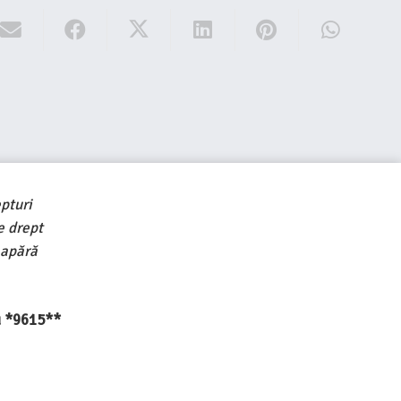
pturi
e drept
 apără
au *9615**