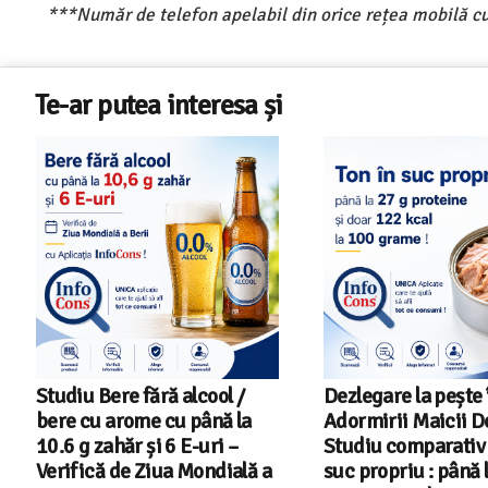
***Număr de telefon apelabil din orice rețea mobilă cu
Te-ar putea interesa și
Dezlegare la pește în Postul
Salariul minim in 
Adormirii Maicii Domnului !
2026 – Romania pe 
Studiu comparativ – Ton în
din 22 in UE
suc propriu : până la 27 g