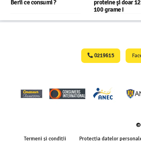
proteine și doar 122 kcal la
100 grame !
Consumers Protect
0219615
Fac
© 
Termeni și condiții
Protecția datelor personal