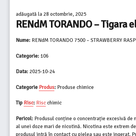
adăugată la
28 octombrie, 2025
RENdM TORANDO – Tigara elec
Nume:
RENdM TORANDO 7500 – STRAWBERRY RASP
Categorie:
106
Data:
2025-10-24
Categorie
Produs
:
Produse chimice
Tip
Risc
:
Risc
chimic
Pericol:
Produsul conține o concentrație excesivă de n
al unei doze mari de nicotină. Nicotina este extrem de 
produsul intră în contact cu pielea sau este ingerat. P