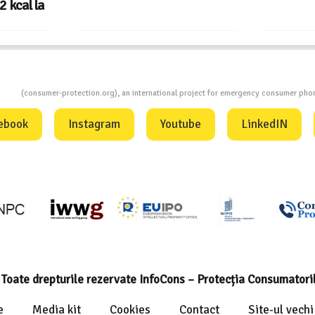
ion
(consumer-protection.org), an international project for emergency consumer ph
ebook
Instagram
Youtube
LinkedIN
Toate drepturile rezervate InfoCons – Protecția Consumatori
e
Media kit
Cookies
Contact
Site-ul vechi