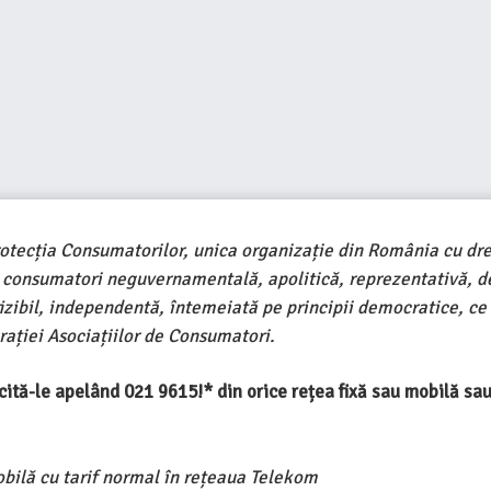
rotecția Consumatorilor, unica organizație din România cu dre
e consumatori neguvernamentală, apolitică, reprezentativă, d
ivizibil, independentă, întemeiată pe principii democratice, ce
ației Asociațiilor de Consumatori.
ercită-le apelând 021 9615!* din orice rețea fixă sau mobilă s
obilă cu tarif normal în rețeaua Telekom