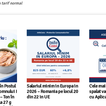
 tarif normal
Europa in
Cele mai bune masini de
Ghid Inf
locul 20
spalat vase independente
alegi ma
cu Aplicatia InfoCons