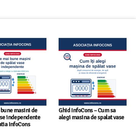
oCons – Cum sa
Sunetul la televizor- 8
sina de spalat vase
sfaturi utile ca să auzi clar
fiecare replică – ghid
InfoCons