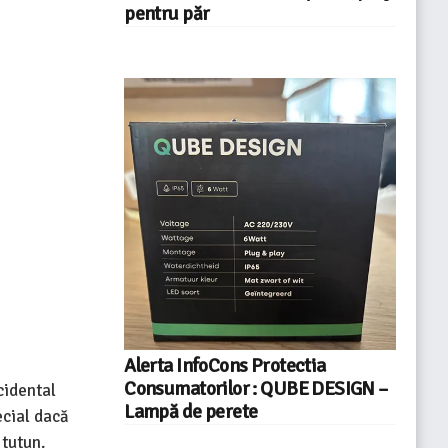
pentru păr
Alerta InfoCons Protectia
Consumatorilor : QUBE DESIGN –
cidental
Lampă de perete
ecial dacă
 tutun.