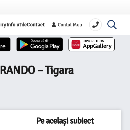
їну
Info utile
Contact
Contul Meu
ORANDO – Tigara
Pe același subiect