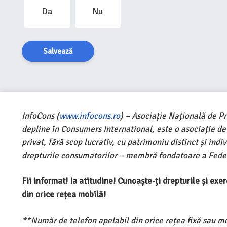
Da
Nu
Salvează
InfoCons (
www.infocons.ro
) – Asociație Națională de P
depline în Consumers International, este o asociație d
privat, fără scop lucrativ, cu patrimoniu distinct și ind
drepturile consumatorilor – membră fondatoare a Feder
Fii informat! Ia atitudine! Cunoaște-ți drepturile și ex
din orice rețea mobilă!
**Număr de telefon apelabil din orice rețea fixă sau m