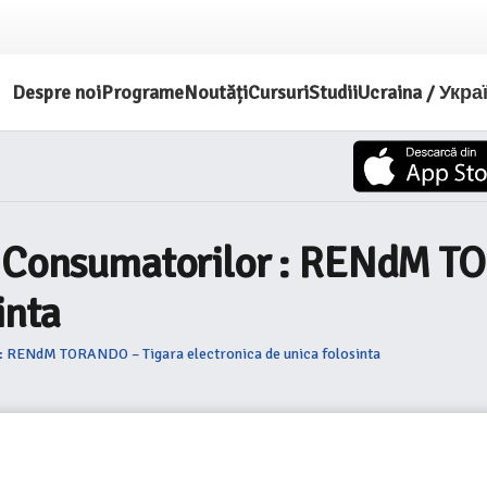
Despre noi
Programe
Noutăți
Cursuri
Studii
Ucraina / Укра
ia Consumatorilor : RENdM T
inta
 : RENdM TORANDO – Tigara electronica de unica folosinta