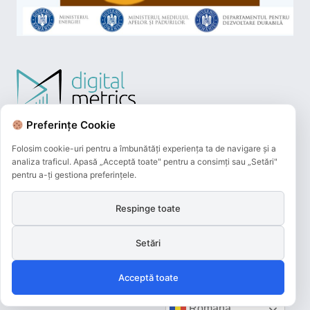
Preferințe Cookie
Folosim cookie-uri pentru a îmbunătăți experiența ta de navigare și a
analiza traficul. Apasă „Acceptă toate" pentru a consimți sau „Setări"
pentru a-ți gestiona preferințele.
Respinge toate
Plățile online efectuate pe acest site
sunt procesate de către Netopia Payments
Setări
și beneficiază de 3D-Secure.
Acceptă toate
Română