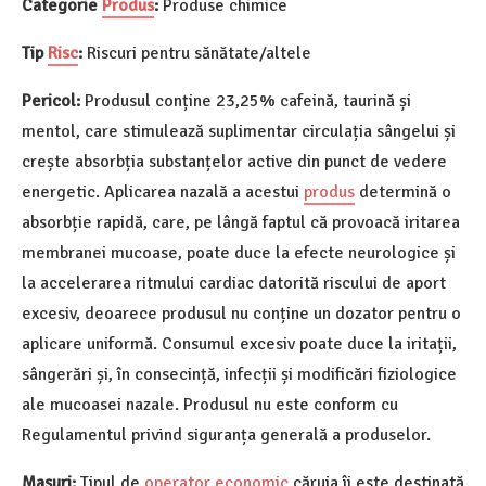
Categorie
Produs
:
Produse chimice
Tip
Risc
:
Riscuri pentru sănătate/altele
Pericol:
Produsul conține 23,25% cafeină, taurină și
mentol, care stimulează suplimentar circulația sângelui și
crește absorbția substanțelor active din punct de vedere
energetic. Aplicarea nazală a acestui
produs
determină o
absorbție rapidă, care, pe lângă faptul că provoacă iritarea
membranei mucoase, poate duce la efecte neurologice și
la accelerarea ritmului cardiac datorită riscului de aport
excesiv, deoarece produsul nu conține un dozator pentru o
aplicare uniformă. Consumul excesiv poate duce la iritații,
sângerări și, în consecință, infecții și modificări fiziologice
ale mucoasei nazale. Produsul nu este conform cu
Regulamentul privind siguranța generală a produselor.
Masuri:
Tipul de
operator economic
căruia îi este destinată