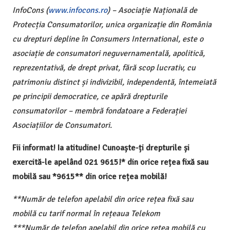
InfoCons (
www.infocons.ro
) – Asociație Națională de
Protecția Consumatorilor, unica organizație din România
cu drepturi depline în Consumers International, este o
asociație de consumatori neguvernamentală, apolitică,
reprezentativă, de drept privat, fără scop lucrativ, cu
patrimoniu distinct și indivizibil, independentă, întemeiată
pe principii democratice, ce apără drepturile
consumatorilor – membră fondatoare a Federației
Asociațiilor de Consumatori.
Fii informat! Ia atitudine! Cunoaște-ți drepturile și
exercită-le apelând 021 9615!* din orice rețea fixă sau
mobilă sau *9615** din orice rețea mobilă!
**Număr de telefon apelabil din orice rețea fixă sau
mobilă cu tarif normal în rețeaua Telekom
***Număr de telefon apelabil din orice rețea mobilă cu