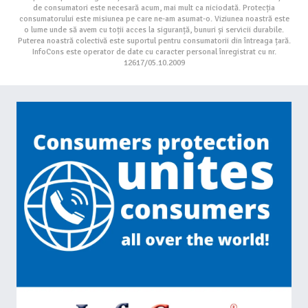
de consumatori este necesară acum, mai mult ca niciodată. Protecția
consumatorului este misiunea pe care ne-am asumat-o. Viziunea noastră este
o lume unde să avem cu toții acces la siguranță, bunuri și servicii durabile.
Puterea noastră colectivă este suportul pentru consumatorii din întreaga țară.
InfoCons este operator de date cu caracter personal înregistrat cu nr.
12617/05.10.2009