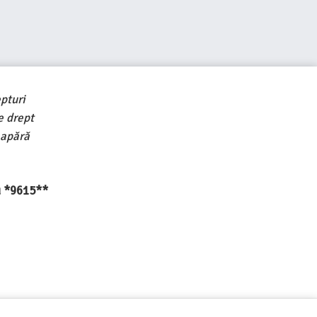
pturi
e drept
 apără
au *9615**