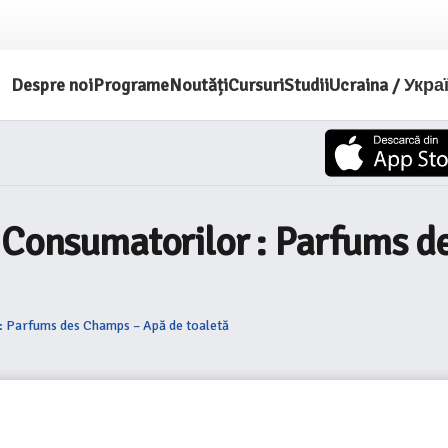
Despre noi
Programe
Noutăți
Cursuri
Studii
Ucraina / Укра
a Consumatorilor : Parfums 
: Parfums des Champs – Apă de toaletă