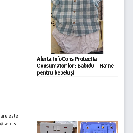
Alerta InfoCons Protectia
Consumatorilor : Babidu – Haine
pentru bebeluși
care este
ăscut și