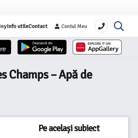
їну
Info utile
Contact
Contul Meu
des Champs – Apă de
Pe același subiect