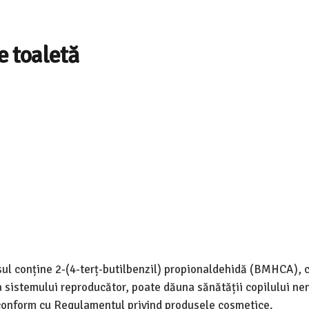
 toaletă
usul conține 2-(4-terț-butilbenzil) propionaldehidă (BMHCA), 
sistemului reproducător, poate dăuna sănătății copilului nen
 conform cu Regulamentul privind produsele cosmetice.