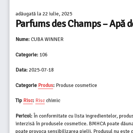
adăugată la
22 iulie, 2025
Parfums des Champs – Apă de
Nume:
CUBA WINNER
Categorie:
106
Data:
2025-07-18
Categorie
Produs
:
Produse cosmetice
Tip
Risc
:
Risc
chimic
Pericol:
În conformitate cu lista ingredientelor, prod
interzisă în produsele cosmetice. BMHCA poate dăuna 
poate provoca sensibilizarea pielii. Produsul nu este