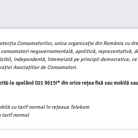
rotecția Consumatorilor, unica organizație din România cu dre
e consumatori neguvernamentală, apolitică, reprezentativă, d
ivizibil, independentă, întemeiată pe principii democratice, ce
ației Asociațiilor de Consumatori.
ercită-le apelând 021 9615!* din orice rețea fixă sau mobilă s
obilă cu tarif normal în rețeaua Telekom
 tarif normal