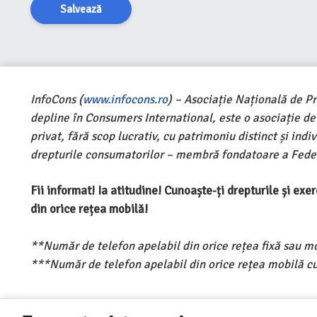
Salvează
InfoCons (
www.infocons.ro
) – Asociație Națională de P
depline în Consumers International, este o asociație d
privat, fără scop lucrativ, cu patrimoniu distinct și ind
drepturile consumatorilor – membră fondatoare a Feder
Fii informat! Ia atitudine! Cunoaște-ți drepturile și ex
din orice rețea mobilă!
**Număr de telefon apelabil din orice rețea fixă sau m
***Număr de telefon apelabil din orice rețea mobilă cu