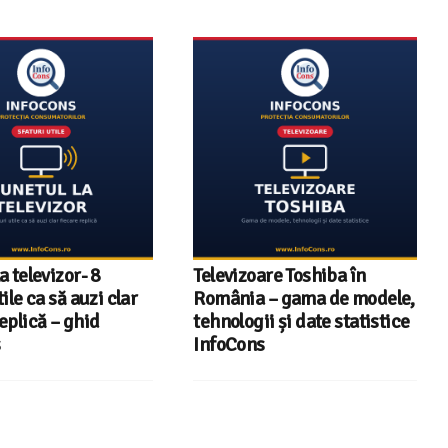
re Toshiba în
InfoCons – 243 de
– gama de modele,
documente de acreditare
i și date statistice
pentru certificatele verzi
din energia electrică