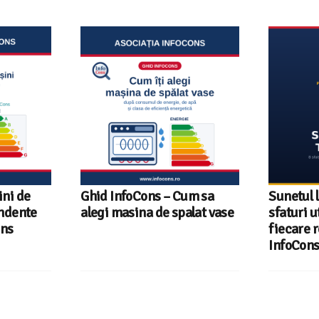
um sa
Sunetul la televizor- 8
Televizoa
lat vase
sfaturi utile ca să auzi clar
România 
fiecare replică – ghid
tehnologi
InfoCons
InfoCons