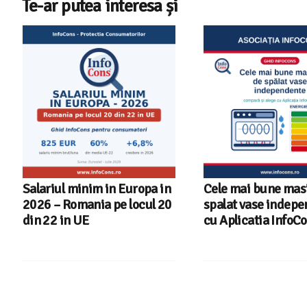
Te-ar putea interesa și
Cele mai bune masini de
Ghid InfoCons – C
spalat vase independente
alegi masina de spa
cu Aplicatia InfoCons