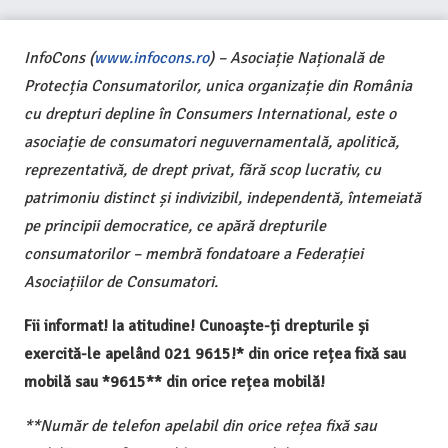
InfoCons (
www.infocons.ro
) – Asociație Națională de
Protecția Consumatorilor, unica organizație din România
cu drepturi depline în Consumers International, este o
asociație de consumatori neguvernamentală, apolitică,
reprezentativă, de drept privat, fără scop lucrativ, cu
patrimoniu distinct și indivizibil, independentă, întemeiată
pe principii democratice, ce apără drepturile
consumatorilor – membră fondatoare a Federației
Asociațiilor de Consumatori.
Fii informat! Ia atitudine! Cunoaște-ți drepturile și
exercită-le apelând 021 9615!* din orice rețea fixă sau
mobilă sau *9615** din orice rețea mobilă!
**Număr de telefon apelabil din orice rețea fixă sau