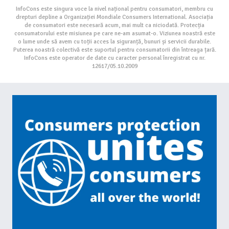
InfoCons este singura voce la nivel național pentru consumatori, membru cu
drepturi depline a Organizației Mondiale Consumers International. Asociația
de consumatori este necesară acum, mai mult ca niciodată. Protecția
consumatorului este misiunea pe care ne-am asumat-o. Viziunea noastră este
o lume unde să avem cu toții acces la siguranță, bunuri și servicii durabile.
Puterea noastră colectivă este suportul pentru consumatorii din întreaga țară.
InfoCons este operator de date cu caracter personal înregistrat cu nr.
12617/05.10.2009