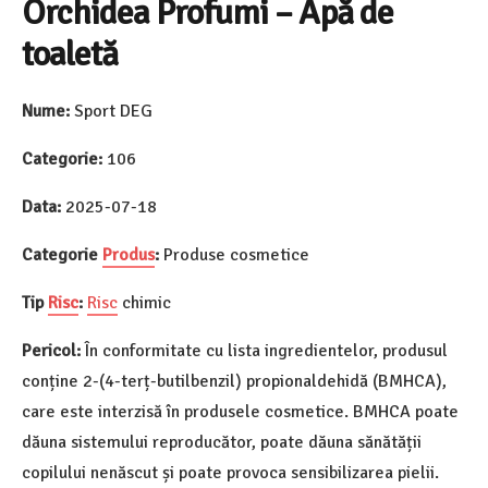
Orchidea Profumi – Apă de
toaletă
Nume:
Sport DEG
Categorie:
106
Data:
2025-07-18
Categorie
Produs
:
Produse cosmetice
Tip
Risc
:
Risc
chimic
Pericol:
În conformitate cu lista ingredientelor, produsul
conține 2-(4-terț-butilbenzil) propionaldehidă (BMHCA),
care este interzisă în produsele cosmetice. BMHCA poate
dăuna sistemului reproducător, poate dăuna sănătății
copilului nenăscut și poate provoca sensibilizarea pielii.