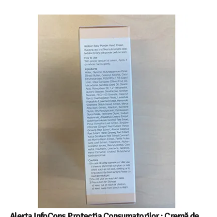
Alerta InfoCons Protectia Consumatorilor : Cremă de