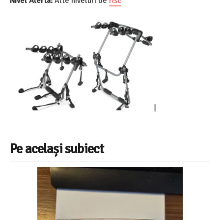
Nivel Alerta:
Alte niveluri de
risc
Pe același subiect