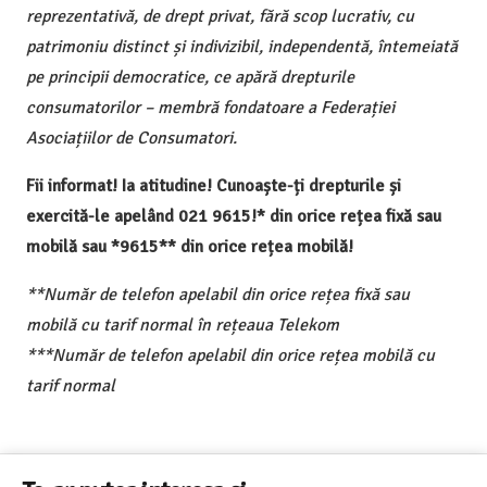
reprezentativă, de drept privat, fără scop lucrativ, cu
patrimoniu distinct și indivizibil, independentă, întemeiată
pe principii democratice, ce apără drepturile
consumatorilor – membră fondatoare a Federației
Asociațiilor de Consumatori.
Fii informat! Ia atitudine! Cunoaște-ți drepturile și
exercită-le apelând 021 9615!* din orice rețea fixă sau
mobilă sau *9615** din orice rețea mobilă!
**Număr de telefon apelabil din orice rețea fixă sau
mobilă cu tarif normal în rețeaua Telekom
***Număr de telefon apelabil din orice rețea mobilă cu
tarif normal