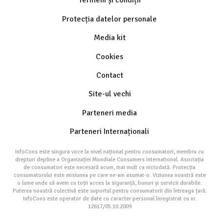
Termeni și condiții
Protecția datelor personale
Media kit
Cookies
Contact
Site-ul vechi
Parteneri media
Parteneri Internaționali
InfoCons este singura voce la nivel național pentru consumatori, membru cu
drepturi depline a Organizației Mondiale Consumers International. Asociația
de consumatori este necesară acum, mai mult ca niciodată. Protecția
consumatorului este misiunea pe care ne-am asumat-o. Viziunea noastră este
o lume unde să avem cu toții acces la siguranță, bunuri și servicii durabile.
Puterea noastră colectivă este suportul pentru consumatorii din întreaga țară.
InfoCons este operator de date cu caracter personal înregistrat cu nr.
12617/05.10.2009