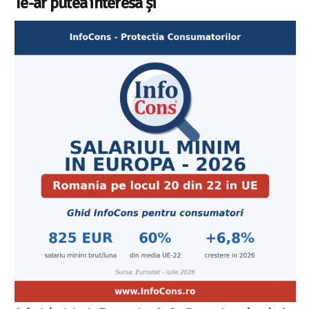
Te-ar putea interesa și
Cele mai bune masini de spalat vase independente cu
Aplicatia InfoCons