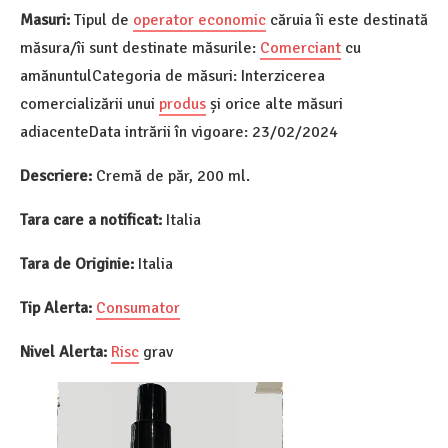
Masuri:
Tipul de
operator economic
căruia îi este destinată
măsura/îi sunt destinate măsurile:
Comerciant
cu
amănuntulCategoria de măsuri: Interzicerea
comercializării unui
produs
și orice alte măsuri
adiacenteData intrării în vigoare: 23/02/2024
Descriere:
Cremă de păr, 200 ml.
Tara care a notificat:
Italia
Tara de Originie:
Italia
Tip Alerta:
Consumator
Nivel Alerta:
Risc
grav