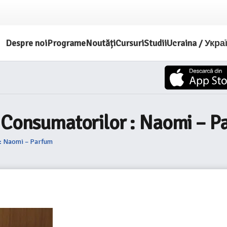
Despre noi
Programe
Noutăți
Cursuri
Studii
Ucraina / Укра
a Consumatorilor : Naomi – P
 : Naomi – Parfum