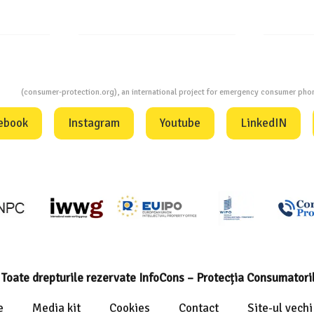
ion
(consumer-protection.org), an international project for emergency consumer ph
ebook
Instagram
Youtube
LinkedIN
Toate drepturile rezervate InfoCons – Protecția Consumatori
e
Media kit
Cookies
Contact
Site-ul vechi