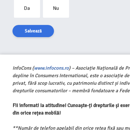
Da
Nu
Salvează
InfoCons (
www.infocons.ro
) – Asociație Națională de P
depline în Consumers International, este o asociație d
privat, fără scop lucrativ, cu patrimoniu distinct și ind
drepturile consumatorilor – membră fondatoare a Feder
Fii informat! Ia atitudine! Cunoaște-ți drepturile și ex
din orice rețea mobilă!
**Număr de telefon apelabil din orice rețea fixă sau m