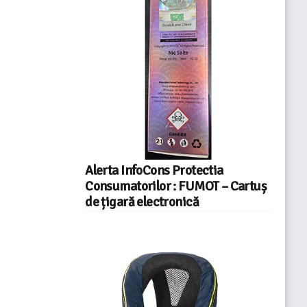
Alerta InfoCons Protectia
Consumatorilor : FUMOT – Cartuș
de țigară electronică