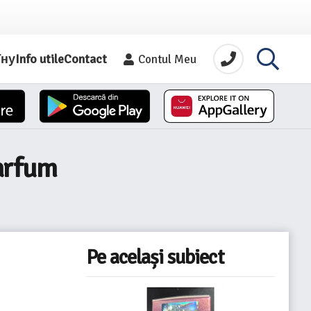
їну
Info utile
Contact
Contul Meu
arfum
Pe același subiect