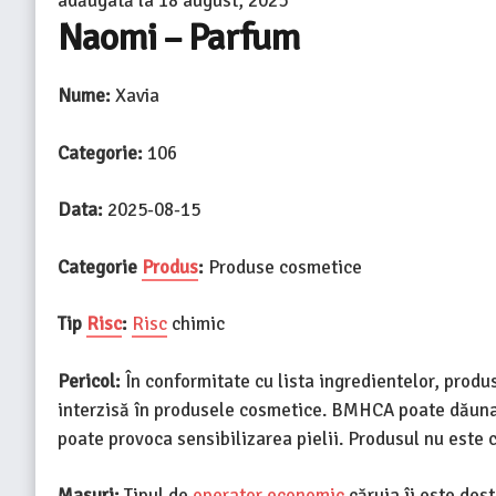
adăugată la
18 august, 2025
Naomi – Parfum
Nume:
Xavia
Categorie:
106
Data:
2025-08-15
Categorie
Produs
:
Produse cosmetice
Tip
Risc
:
Risc
chimic
Pericol:
În conformitate cu lista ingredientelor, prod
interzisă în produsele cosmetice. BMHCA poate dăuna 
poate provoca sensibilizarea pielii. Produsul nu este
Masuri:
Tipul de
operator economic
căruia îi este des