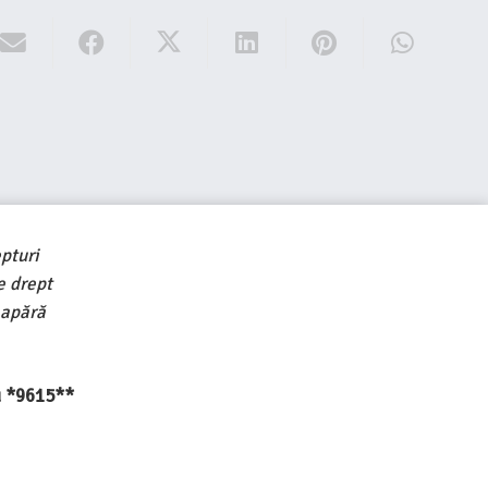
pturi
e drept
 apără
au *9615**