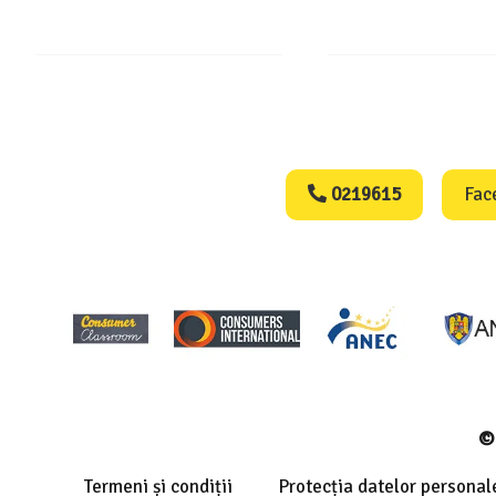
Consumers Protect
0219615
Fac
© 
Termeni și condiții
Protecția datelor personal