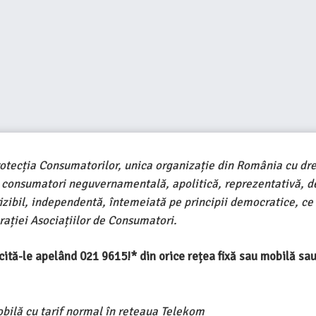
rotecția Consumatorilor, unica organizație din România cu dre
e consumatori neguvernamentală, apolitică, reprezentativă, d
ivizibil, independentă, întemeiată pe principii democratice, ce
ației Asociațiilor de Consumatori.
ercită-le apelând 021 9615!* din orice rețea fixă sau mobilă s
obilă cu tarif normal în rețeaua Telekom