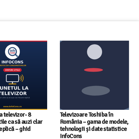
a televizor- 8
Televizoare Toshiba în
tile ca să auzi clar
România – gama de modele,
eplică – ghid
tehnologii și date statistice
InfoCons