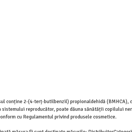
usul conține 2-(4-terț-butilbenzil) propionaldehidă (BMHCA), 
sistemului reproducător, poate dăuna sănătății copilului nen
 conform cu Regulamentul privind produsele cosmetice.
tinată măsura/îi sunt destinate măsurile: DistribuitorCategor