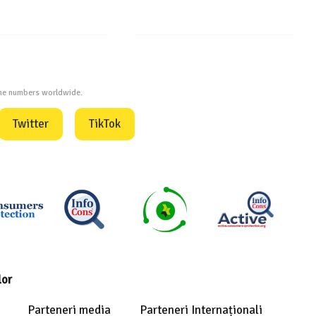
one numbers worldwide.
Twitter
TikTok
lor
Parteneri media
Parteneri Internaționali