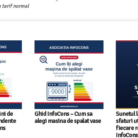
 tarif normal
ni de
Ghid InfoCons – Cum sa
Sunetul l
endente
alegi masina de spalat vase
sfaturi u
ons
fiecare r
InfoCons