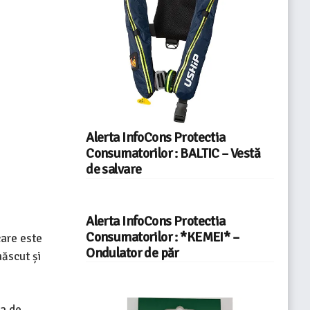
Alerta InfoCons Protectia
Consumatorilor : BALTIC – Vestă
de salvare
Alerta InfoCons Protectia
Consumatorilor : *KEMEI* –
care este
Ondulator de păr
ăscut și
ia de