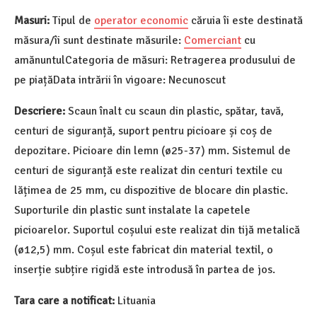
Masuri:
Tipul de
operator economic
căruia îi este destinată
măsura/îi sunt destinate măsurile:
Comerciant
cu
amănuntulCategoria de măsuri: Retragerea produsului de
pe piațăData intrării în vigoare: Necunoscut
Descriere:
Scaun înalt cu scaun din plastic, spătar, tavă,
centuri de siguranță, suport pentru picioare și coș de
depozitare. Picioare din lemn (ø25-37) mm. Sistemul de
centuri de siguranță este realizat din centuri textile cu
lățimea de 25 mm, cu dispozitive de blocare din plastic.
Suporturile din plastic sunt instalate la capetele
picioarelor. Suportul coșului este realizat din tijă metalică
(ø12,5) mm. Coșul este fabricat din material textil, o
inserție subțire rigidă este introdusă în partea de jos.
Tara care a notificat:
Lituania