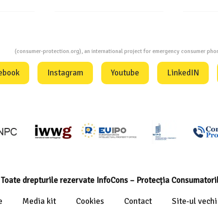
ion
(consumer-protection.org), an international project for emergency consumer ph
ebook
Instagram
Youtube
LinkedIN
Toate drepturile rezervate InfoCons – Protecția Consumatori
e
Media kit
Cookies
Contact
Site-ul vechi