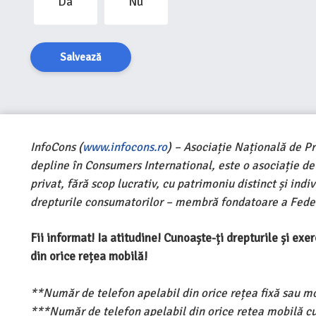
Da
Nu
Salvează
InfoCons (
www.infocons.ro
) – Asociație Națională de P
depline în Consumers International, este o asociație d
privat, fără scop lucrativ, cu patrimoniu distinct și ind
drepturile consumatorilor – membră fondatoare a Feder
Fii informat! Ia atitudine! Cunoaște-ți drepturile și ex
din orice rețea mobilă!
**Număr de telefon apelabil din orice rețea fixă sau m
***Număr de telefon apelabil din orice rețea mobilă cu