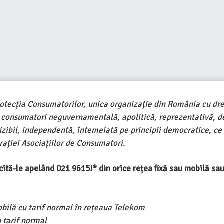
rotecția Consumatorilor, unica organizație din România cu dre
e consumatori neguvernamentală, apolitică, reprezentativă, d
ivizibil, independentă, întemeiată pe principii democratice, ce
ației Asociațiilor de Consumatori.
ercită-le apelând 021 9615!* din orice rețea fixă sau mobilă s
obilă cu tarif normal în rețeaua Telekom
 tarif normal