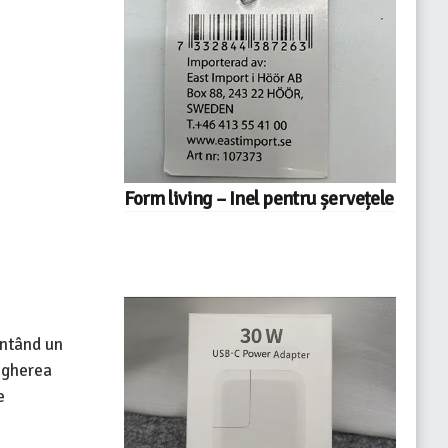
Form living – Inel pentru șervețele
entând un
vegherea
e