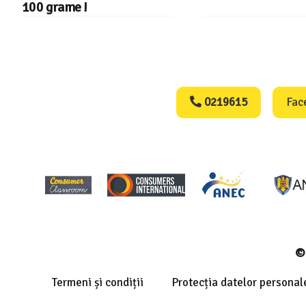
100 grame !
Consumers Protect
0219615
Fac
© 
Termeni și condiții
Protecția datelor personal