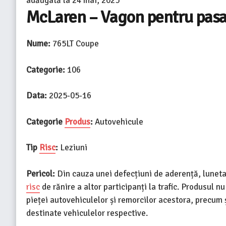
adăugată la
24 mai, 2025
McLaren – Vagon pentru pasa
Nume:
765LT Coupe
Categorie:
106
Data:
2025-05-16
Categorie
Produs
:
Autovehicule
Tip
Risc
:
Leziuni
Pericol:
Din cauza unei defecțiuni de aderență, luneta
risc
de rănire a altor participanți la trafic. Produsul
pieței autovehiculelor și remorcilor acestora, precum 
destinate vehiculelor respective.