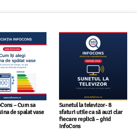
oCons – Cum sa
Sunetul la televizor- 8
sina de spalat vase
sfaturi utile ca să auzi clar
fiecare replică – ghid
InfoCons