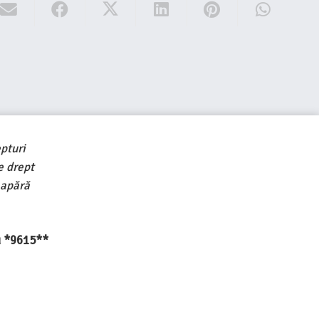
pturi
e drept
 apără
au *9615**