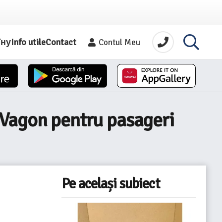
їну
Info utile
Contact
Contul Meu
 Vagon pentru pasageri
Pe același subiect