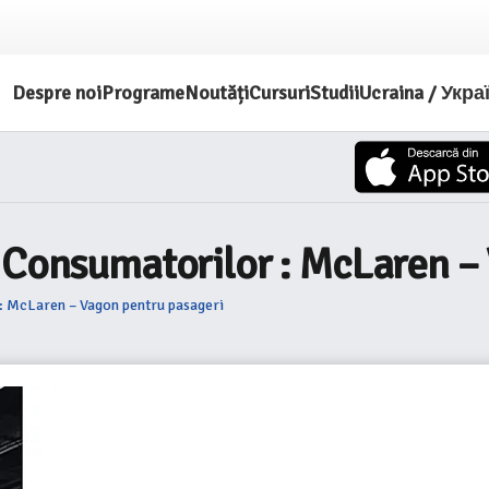
Despre noi
Programe
Noutăți
Cursuri
Studii
Ucraina / Укра
a Consumatorilor : McLaren –
: McLaren – Vagon pentru pasageri