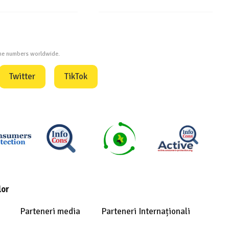
one numbers worldwide.
Twitter
TikTok
lor
Parteneri media
Parteneri Internaționali