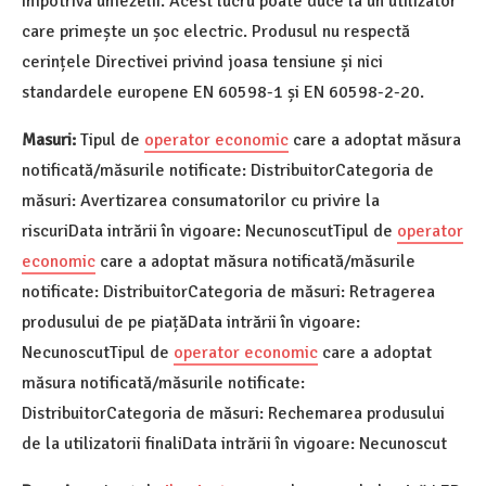
împotriva umezelii. Acest lucru poate duce la un utilizator
care primește un șoc electric. Produsul nu respectă
cerințele Directivei privind joasa tensiune și nici
standardele europene EN 60598-1 și EN 60598-2-20.
Masuri:
Tipul de
operator economic
care a adoptat măsura
notificată/măsurile notificate: DistribuitorCategoria de
măsuri: Avertizarea consumatorilor cu privire la
riscuriData intrării în vigoare: NecunoscutTipul de
operator
economic
care a adoptat măsura notificată/măsurile
notificate: DistribuitorCategoria de măsuri: Retragerea
produsului de pe piațăData intrării în vigoare:
NecunoscutTipul de
operator economic
care a adoptat
măsura notificată/măsurile notificate:
DistribuitorCategoria de măsuri: Rechemarea produsului
de la utilizatorii finaliData intrării în vigoare: Necunoscut