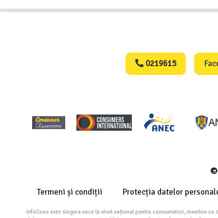
Consumers Protect
0219615
Fac
© 
Termeni și condiții
Protecția datelor personal
InfoCons este singura voce la nivel național pentru consumatori, membru cu 