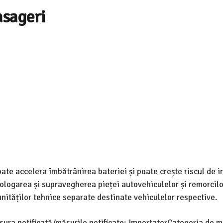
asageri
ate accelera îmbătrânirea bateriei și poate crește riscul de i
logarea și supravegherea pieței autovehiculelor și remorcilo
nităților tehnice separate destinate vehiculelor respective.
ura notificată/măsurile notificate: ImportatorCategoria de m