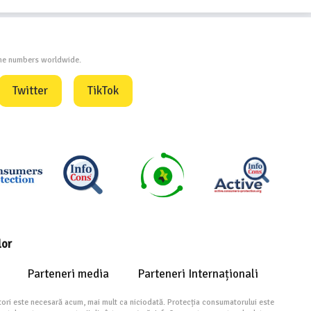
one numbers worldwide.
Twitter
TikTok
lor
Parteneri media
Parteneri Internaționali
ori este necesară acum, mai mult ca niciodată. Protecția consumatorului este