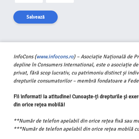
Salvează
InfoCons (
www.infocons.ro
) – Asociație Națională de P
depline în Consumers International, este o asociație d
privat, fără scop lucrativ, cu patrimoniu distinct și ind
drepturile consumatorilor – membră fondatoare a Feder
Fii informat! Ia atitudine! Cunoaște-ți drepturile și ex
din orice rețea mobilă!
**Număr de telefon apelabil din orice rețea fixă sau m
***Număr de telefon apelabil din orice rețea mobilă cu