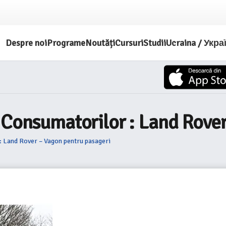
Despre noi
Programe
Noutăți
Cursuri
Studii
Ucraina / Укра
 Consumatorilor : Land Rove
: Land Rover – Vagon pentru pasageri