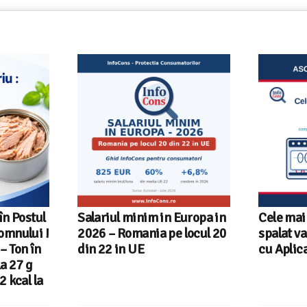
Europa in
Cele mai bune masini de
Ghid Inf
locul 20
spalat vase independente
alegi ma
cu Aplicatia InfoCons