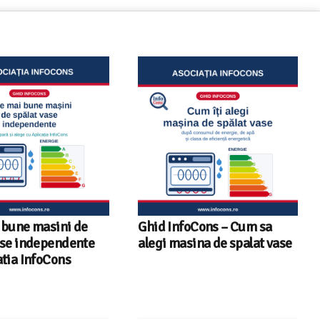
oCons – Cum sa
Sunetul la televizor- 8
sina de spalat vase
sfaturi utile ca să auzi clar
fiecare replică – ghid
InfoCons