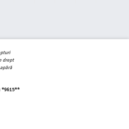
pturi
e drept
 apără
au *9615**