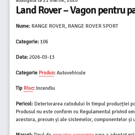
adăugată la
21 martie, 2026
Land Rover – Vagon pentru p
Nume:
RANGE ROVER, RANGE ROVER SPORT
Categorie:
106
Data:
2026-03-13
Categorie
Produs
:
Autovehicule
Tip
Risc
:
Incendiu
Pericol:
Deteriorarea catodului în timpul producției po
Produsul nu este conform cu Regulamentul privind omo
acestora, precum și ale sistemelor, componentelor și u
Masuri:
Tipul de
operator economic
care a adoptat măs