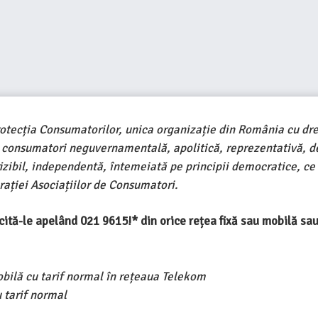
rotecția Consumatorilor, unica organizație din România cu dre
e consumatori neguvernamentală, apolitică, reprezentativă, d
ivizibil, independentă, întemeiată pe principii democratice, ce
ației Asociațiilor de Consumatori.
ercită-le apelând 021 9615!* din orice rețea fixă sau mobilă s
obilă cu tarif normal în rețeaua Telekom
 tarif normal