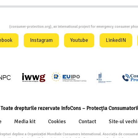
ion
(consumer-protection.org), an international project for emergency consumer ph
ebook
Instagram
Youtube
LinkedIN
Toate drepturile rezervate InfoCons – Protecția Consumatori
e
Media kit
Cookies
Contact
Site-ul vechi
drepturi depline a Organizației Mondiale Consumers International. Asociația de consumat