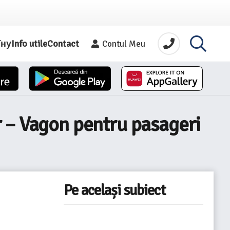
їну
Info utile
Contact
Contul Meu
r – Vagon pentru pasageri
Pe același subiect