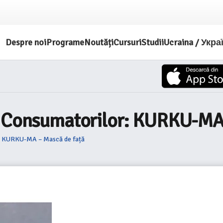
Despre noi
Programe
Noutăți
Cursuri
Studii
Ucraina / Укра
a Consumatorilor: KURKU-MA
r: KURKU-MA – Mască de față