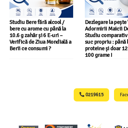
Dezlegare la pește în Postul
Salariul minim in 
Adormirii Maicii Domnului !
2026 – Romania pe 
Studiu comparativ – Ton în
din 22 in UE
suc propriu : până la 27 g
proteine și doar 122 kcal la
100 grame !
Consumers Protect
0219615
Fac