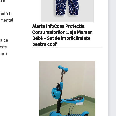
tea
ință la
amentul
Alerta InfoCons Protectia
Consumatorilor : Jojo Maman
Bébé – Set de îmbrăcăminte
ia de
pentru copii
este
orii