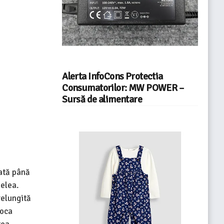
Alerta InfoCons Protectia
Consumatorilor: MW POWER –
Sursă de alimentare
rată până
ielea.
relungită
voca