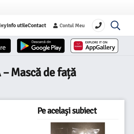
їну
Info utile
Contact
Contul Meu
 – Mască de față
Pe același subiect