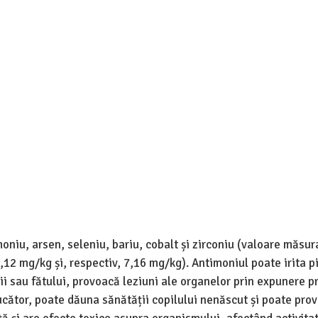
niu, arsen, seleniu, bariu, cobalt și zirconiu (valoare măsu
12 mg/kg și, respectiv, 7,16 mg/kg). Antimoniul poate irita p
ii sau fătului, provoacă leziuni ale organelor prin expunere p
cător, poate dăuna sănătății copilului nenăscut și poate pro