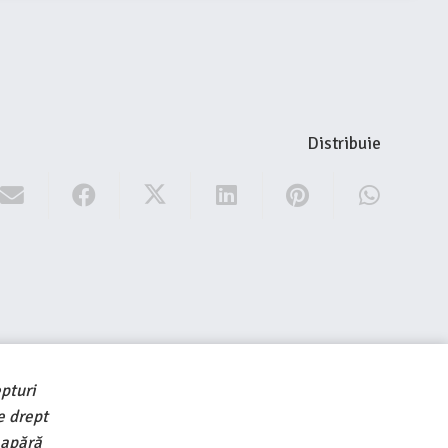
Distribuie
pturi
e drept
 apără