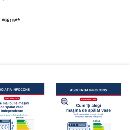
au *9615**