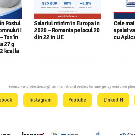
Europa in
Cele mai bune masini de
Ghid Inf
locul 20
spalat vase independente
alegi ma
cu Aplicatia InfoCons
ion
(consumer-protection.org), an international project for emergency consumer ph
ebook
Instagram
Youtube
LinkedIN