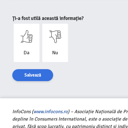
Ți-a fost utilă această informație?
Da
Nu
Salvează
InfoCons (
www.infocons.ro
) – Asociație Națională de P
depline în Consumers International, este o asociație d
privat, fără scop lucrativ, cu patrimoniu distinct și ind