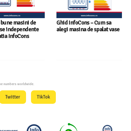
oCons – Cum sa
Sunetul la televizor- 8
sina de spalat vase
sfaturi utile ca să auzi clar
fiecare replică – ghid
InfoCons
one numbers worldwide.
Twitter
TikTok