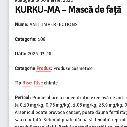
adăugată la
30 martie, 2025
KURKU-MA – Mască de față
Nume:
ANTI=IMPERFECTIONS
Categorie:
106
Data:
2025-03-28
Categorie
Produs
:
Produse cosmetice
Tip
Risc
:
Risc
chimic
Pericol:
Produsul are o concentrație excesivă de antimo
la 0,10 mg/kg, 0,75 mg/kg). 1,05 mg/kg, 25,9 mg/kg, 0,
Arsenicul poate provoca cancer, poate dăuna fertilităț
sau repetată. Seleniul poate dăuna sistemului reprodu