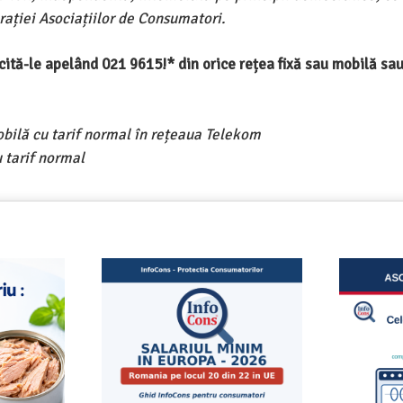
ației Asociațiilor de Consumatori.
ercită-le apelând 021 9615!* din orice rețea fixă sau mobilă s
obilă cu tarif normal în rețeaua Telekom
 tarif normal