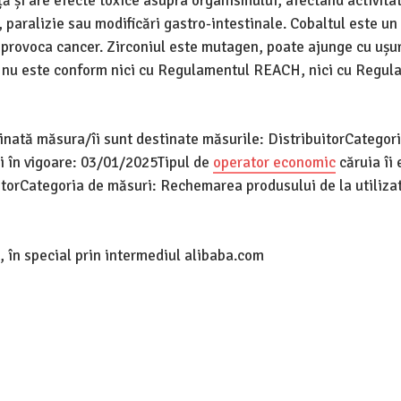
ință și are efecte toxice asupra organismului, afectând activita
 paralizie sau modificări gastro-intestinale. Cobaltul este un
te provoca cancer. Zirconiul este mutagen, poate ajunge cu ușur
ul nu este conform nici cu Regulamentul REACH, nici cu Regul
tinată măsura/îi sunt destinate măsurile: DistribuitorCategor
i în vigoare: 03/01/2025Tipul de
operator economic
căruia îi 
itorCategoria de măsuri: Rechemarea produsului de la utilizat
 în special prin intermediul alibaba.com