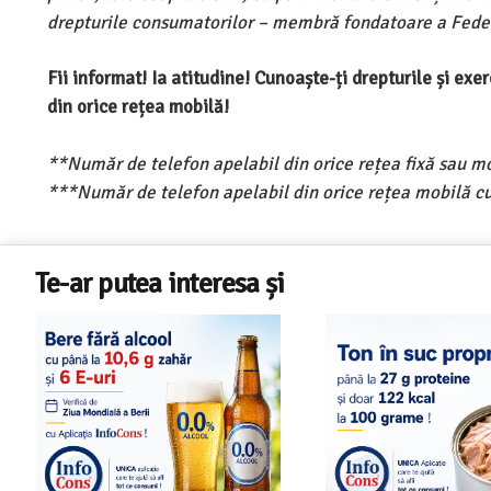
drepturile consumatorilor – membră fondatoare a Feder
Fii informat! Ia atitudine! Cunoaște-ți drepturile și ex
din orice rețea mobilă!
**Număr de telefon apelabil din orice rețea fixă sau m
***Număr de telefon apelabil din orice rețea mobilă cu
Te-ar putea interesa și