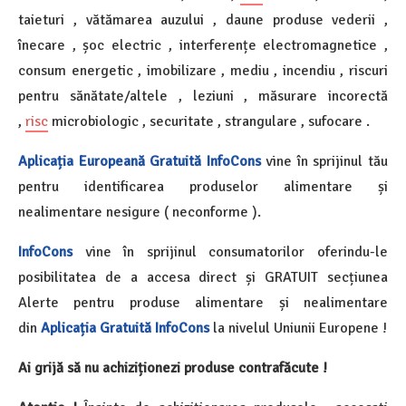
taieturi , vătămarea auzului , daune produse vederii ,
înecare , șoc electric , interferențe electromagnetice ,
consum energetic , imobilizare , mediu , incendiu , riscuri
pentru sănătate/altele , leziuni , măsurare incorectă
,
risc
microbiologic , securitate , strangulare , sufocare .
Aplicația Europeană Gratuită InfoCons
vine în sprijinul tău
pentru identificarea produselor alimentare și
nealimentare nesigure ( neconforme ).
InfoCons
vine în sprijinul consumatorilor oferindu-le
posibilitatea de a accesa direct și GRATUIT secțiunea
Alerte pentru produse alimentare și nealimentare
din
Aplicația Gratuită InfoCons
la nivelul Uniunii Europene !
Ai grijă să nu achiziționezi produse contrafăcute !