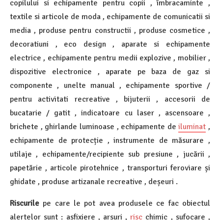
copilului si echipamente pentru copii , îmbracaminte ,
textile si articole de moda , echipamente de comunicatii si
media , produse pentru constructii , produse cosmetice ,
decoratiuni , eco design , aparate si echipamente
electrice , echipamente pentru medii explozive , mobilier ,
dispozitive electronice , aparate pe baza de gaz si
componente , unelte manual , echipamente sportive /
pentru activitati recreative , bijuterii , accesorii de
bucatarie / gatit , indicatoare cu laser , ascensoare ,
brichete , ghirlande luminoase , echipamente de
iluminat
,
echipamente de protecție , instrumente de măsurare ,
utilaje , echipamente/recipiente sub presiune , jucării ,
papetărie , articole pirotehnice , transporturi feroviare și
ghidate , produse artizanale recreative , deșeuri .
Riscurile
pe care le pot avea produsele ce fac obiectul
alertelor sunt : asfixiere , arsuri ,
risc
chimic , sufocare ,