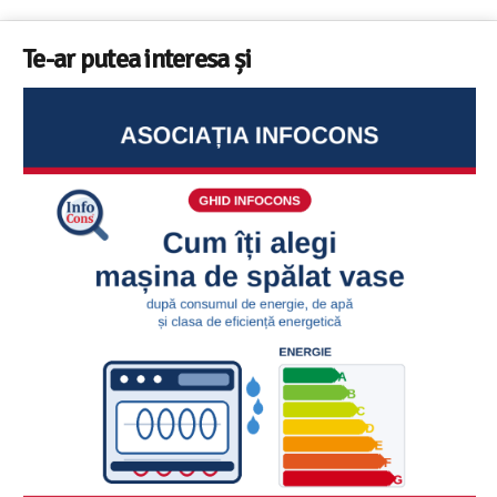
Te-ar putea interesa și
Sunetul la televizor- 8 sfaturi utile ca să auzi clar fiecare
replică – ghid InfoCons