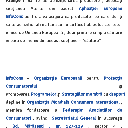
Atenție !
Înainte de achiziționarea produsele , accesați
secțiunea Alerte din cadrul
Aplicației Europene
InfoCons
pentru a vă asigura ca produsele pe care doriți
să le achiziționați nu fac sau nu au făcut obiectul alertelor
emise de Uniunea Europeană , doar printr-o simplă căutare
în bara de meniu din aceast secțiune – “căutare” .
InfoCons
–
Organizație Europeană
pentru
Protecția
Consumatorului
și
Promovarea
Programelor
și
Strategiilor
membră
cu
drepturi
depline în
Organizația Mondială
Consumers International
,
membra fondatoare a
Federației Asociațiilor de
Consumatori
, având
Secretariatul General
în București
,
Bd. Mărășești , nr. 127-129
, sector 4 ,