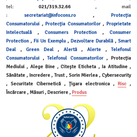
tel:
021/319.32.66
, mail
:
secretariat@infocons.ro
,
Protecția
Consumatorului
,
Protecția Consumatorilor
,
Proprietate
Intelectuală
,
Consumers Protection
,
Consumer
Protection
,
Fii Un Exemplu
,
Dezvoltare Durabilă
,
Smart
Deal
,
Green Deal
,
Alertă
,
Alerte
,
Telefonul
Consumatorului
,
Telefonul Consumatorilor
, Protecția
Mediului , Alege Bine , Citește Eticheta , Ia Atitudine ,
Sănătate , Incredere , Trust , Sorin Mierlea , Cybersecurity
, Securitate Cibernetică , Țigara electronica
,
Risc
,
Încărcare , Măsuri , Descriere ,
Produs