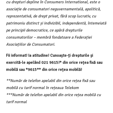
cu drepturi depline în Consumers International, este o
asociație de consumatori neguvernamentală, apolitică,
reprezentativă, de drept privat, fără scop lucrativ, cu
patrimoniu distinct și indivizibil, independentă, întemeiată
pe principii democratice, ce apără drepturile
consumatorilor – membră fondatoare a Federației
Asociațiilor de Consumatori.
Fii informat! Ia atitudine! Cunoaște-ți drepturile și
exercită-le apelând 021 9615!* din orice rețea fixă sau
mobilă sau *9615** din orice rețea mobilă!
**Număr de telefon apelabil din orice rețea fixă sau
mobilă cu tarif normal în rețeaua Telekom
***Număr de telefon apelabil din orice rețea mobilă cu
tarif normal