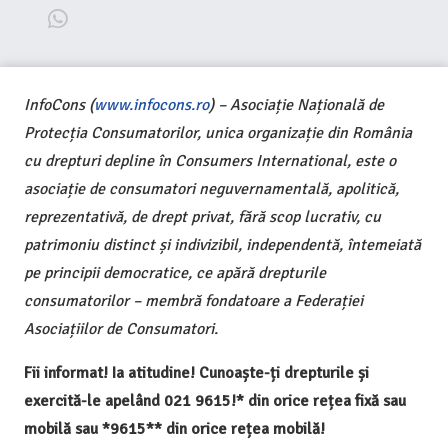
InfoCons (
www.infocons.ro
) – Asociație Națională de
Protecția Consumatorilor, unica organizație din România
cu drepturi depline în Consumers International, este o
asociație de consumatori neguvernamentală, apolitică,
reprezentativă, de drept privat, fără scop lucrativ, cu
patrimoniu distinct și indivizibil, independentă, întemeiată
pe principii democratice, ce apără drepturile
consumatorilor – membră fondatoare a Federației
Asociațiilor de Consumatori.
Fii informat! Ia atitudine! Cunoaște-ți drepturile și
exercită-le apelând 021 9615!* din orice rețea fixă sau
mobilă sau *9615** din orice rețea mobilă!