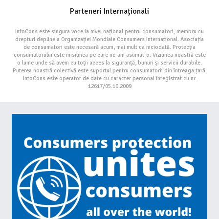
Parteneri Internaționali
InfoCons este singura voce la nivel național pentru consumatori, membru cu
drepturi depline a Organizației Mondiale Consumers International. Asociația
de consumatori este necesară acum, mai mult ca niciodată. Protecția
consumatorului este misiunea pe care ne-am asumat-o. Viziunea noastră este
o lume unde să avem cu toții acces la siguranță, bunuri și servicii durabile.
Puterea noastră colectivă este suportul pentru consumatorii din întreaga țară.
InfoCons este operator de date cu caracter personal înregistrat cu nr.
12617/05.10.2009