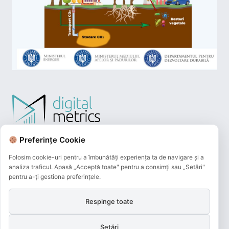
Preferințe Cookie
Folosim cookie-uri pentru a îmbunătăți experiența ta de navigare și a
analiza traficul. Apasă „Acceptă toate" pentru a consimți sau „Setări"
pentru a-ți gestiona preferințele.
Respinge toate
Plățile online efectuate pe acest site
sunt procesate de către Netopia Payments
Setări
și beneficiază de 3D-Secure.