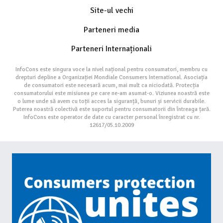
Site-ul vechi
Parteneri media
Parteneri Internaționali
InfoCons este singura voce la nivel național pentru consumatori, membru cu
drepturi depline a Organizației Mondiale Consumers International. Asociația
de consumatori este necesară acum, mai mult ca niciodată. Protecția
consumatorului este misiunea pe care ne-am asumat-o. Viziunea noastră este
o lume unde să avem cu toții acces la siguranță, bunuri și servicii durabile.
Puterea noastră colectivă este suportul pentru consumatorii din întreaga țară.
InfoCons este operator de date cu caracter personal înregistrat cu nr.
12617/05.10.2009