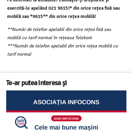
Fii informat! Ia atitudine! Cunoaște-ți drepturile și
exercită-le apelând 021 9615!* din orice rețea fixă sau
mobilă sau *9615** din orice rețea mobilă!
**Număr de telefon apelabil din orice rețea fixă sau
mobilă cu tarif normal în rețeaua Telekom
***Număr de telefon apelabil din orice rețea mobilă cu
tarif normal
Te-ar putea interesa și