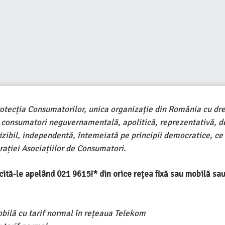
rotecția Consumatorilor, unica organizație din România cu dre
e consumatori neguvernamentală, apolitică, reprezentativă, d
ivizibil, independentă, întemeiată pe principii democratice, ce
ației Asociațiilor de Consumatori.
ercită-le apelând 021 9615!* din orice rețea fixă sau mobilă s
obilă cu tarif normal în rețeaua Telekom