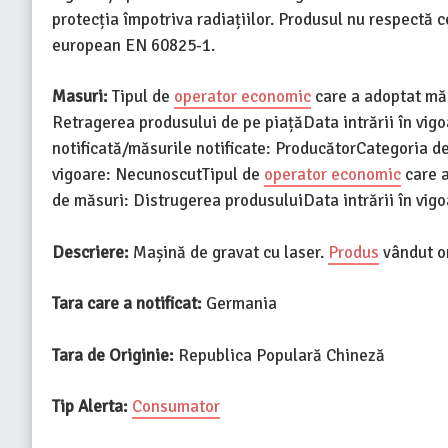
protecția împotriva radiațiilor. Produsul nu respectă c
european EN 60825-1.
Masuri:
Tipul de
operator economic
care a adoptat măs
Retragerea produsului de pe piațăData intrării în vi
notificată/măsurile notificate: ProducătorCategoria de 
vigoare: NecunoscutTipul de
operator economic
care a
de măsuri: Distrugerea produsuluiData intrării în vig
Descriere:
Mașină de gravat cu laser.
Produs
vândut o
Tara care a notificat:
Germania
Tara de Originie:
Republica Populară Chineză
Tip Alerta:
Consumator