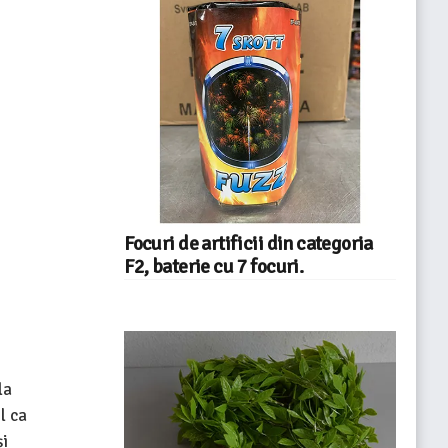
Focuri de artificii din categoria
F2, baterie cu 7 focuri.
la
l ca
și