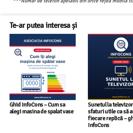
***Număr de telefon apelabil din orice rețea mobilă cu
Te-ar putea interesa și
Ghid InfoCons – Cum sa
Sunetul la televizor
alegi masina de spalat vase
sfaturi utile ca să a
fiecare replică – g
InfoCons