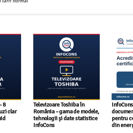
 tarif normal
- 8
Televizoare Toshiba în
InfoCons
uzi clar
România – gama de modele,
document
hid
tehnologii și date statistice
pentru ce
InfoCons
din energ