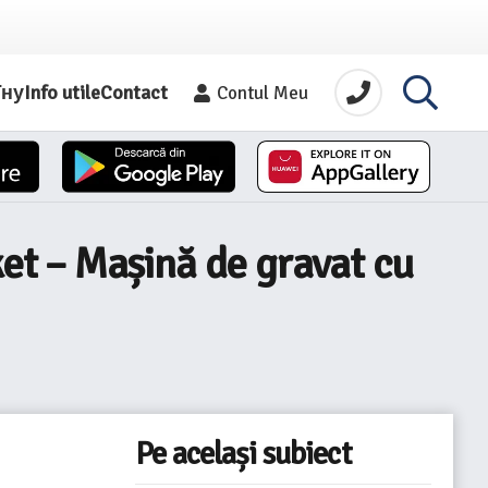
їну
Info utile
Contact
Contul Meu
et – Mașină de gravat cu
Pe același subiect