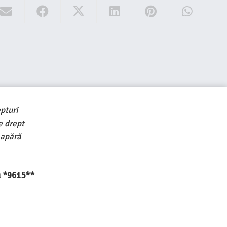
pturi
e drept
 apără
au *9615**