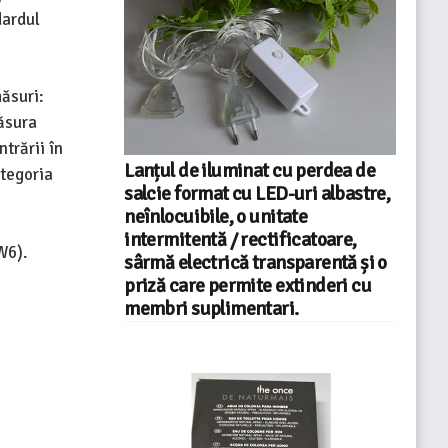
dardul
ăsuri:
ăsura
trării în
Lanțul de iluminat cu perdea de
ategoria
salcie format cu LED-uri albastre,
neînlocuibile, o unitate
intermitentă / rectificatoare,
W6).
sârmă electrică transparentă și o
priză care permite extinderi cu
membri suplimentari.