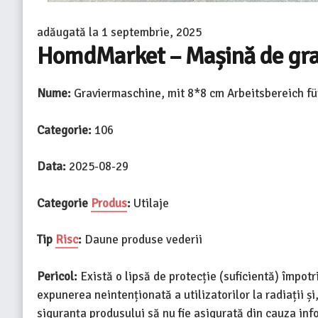
adăugată la
1 septembrie, 2025
HomdMarket – Mașină de grav
Nume:
Graviermaschine, mit 8*8 cm Arbeitsbereich fü
Categorie:
106
Data:
2025-08-29
Categorie
Produs
:
Utilaje
Tip
Risc
:
Daune produse vederii
Pericol:
Există o lipsă de protecție (suficientă) împotr
expunerea neintenționată a utilizatorilor la radiații și,
siguranța produsului să nu fie asigurată din cauza in