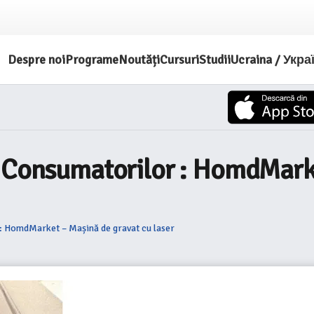
Despre noi
Programe
Noutăți
Cursuri
Studii
Ucraina / Укра
a Consumatorilor : HomdMark
: HomdMarket – Mașină de gravat cu laser