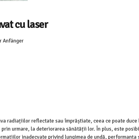
at cu laser
r Anfänger
iva radiațiilor reflectate sau împrăștiate, ceea ce poate duce 
 prin urmare, la deteriorarea sănătății lor. În plus, este posibi
formațiilor inadecvate privind lungimea de undă, performanța 