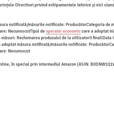
erințele Directivei privind echipamentele tehnice și nici stan
ura notificată/măsurile notificate: ProducătorCategoria de m
goare: NecunoscutTipul de
operator economic
care a adoptat m
măsuri: Rechemarea produsului de la utilizatorii finaliData in
 adoptat măsura notificată/măsurile notificate: ProducătorC
oare: Necunoscut
nline, în special prin intermediul Amazon (ASIN: B0DNW1Q1