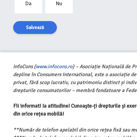
Da
Nu
Salvează
InfoCons (
www.infocons.ro
) – Asociație Națională de P
depline în Consumers International, este o asociație d
privat, fără scop lucrativ, cu patrimoniu distinct și ind
drepturile consumatorilor – membră fondatoare a Feder
Fii informat! Ia atitudine! Cunoaște-ți drepturile și ex
din orice rețea mobilă!
**Număr de telefon apelabil din orice rețea fixă sau m