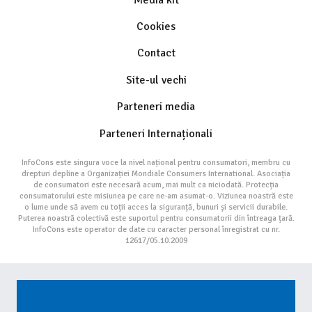
Cookies
Contact
Site-ul vechi
Parteneri media
Parteneri Internaționali
InfoCons este singura voce la nivel național pentru consumatori, membru cu
drepturi depline a Organizației Mondiale Consumers International. Asociația
de consumatori este necesară acum, mai mult ca niciodată. Protecția
consumatorului este misiunea pe care ne-am asumat-o. Viziunea noastră este
o lume unde să avem cu toții acces la siguranță, bunuri și servicii durabile.
Puterea noastră colectivă este suportul pentru consumatorii din întreaga țară.
InfoCons este operator de date cu caracter personal înregistrat cu nr.
12617/05.10.2009