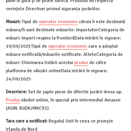
pune în gură și se poate sufoca. Produsul nu respectă
cerințele Directivei privind siguranța jucăriilor.
Masuri:
Tipul de
operator economic
căruia îi este destinată
măsura/îi sunt destinate măsurile: ImportatorCategoria de
măsuri: Import respins la frontierăData intrării în vigoare:
19/09/2025Tipul de
operator economic
care a adoptat
măsura notificată/măsurile notificate: AlteleCategoria de
măsuri: Eliminarea listării acestui
produs
de către
platforma de vânzări onlineData intrării în vigoare:
24/09/2025
Descriere:
Set de șapte piese de diferite jucării dress-up.
Produs
vândut online, în special prin intermediul Amazon
(ASIN: B0DKJMKCX3)
Tara care a notificat:
Regatul Unit în ceea ce privește
Irlanda de Nord