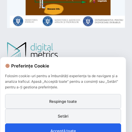
Preferințe Cookie
Folosim cookie-uri pentru a îmbunătăți experiența ta de navigare și a
analiza traficul. Apasă „Acceptă toate" pentru a consimți sau „Setări"
pentru a-ți gestiona preferințele.
Respinge toate
Plățile online efectuate pe acest site
sunt procesate de către Netopia Payments
Setări
și beneficiază de 3D-Secure.
Acceptă toate