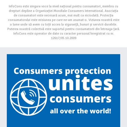
InfoCons este singura voce la nivel național pentru consumatori, membru cu
drepturi depline a Organizației Mondiale Consumers International. Asociația
de consumatori este necesară acum, mai mult ca niciodată. Protecția
consumatorului este misiunea pe care ne-am asumat-o. Viziunea noastră este
o lume unde să avem cu toții acces la siguranță, bunuri și servicii durabile.
Puterea noastră colectivă este suportul pentru consumatorii din întreaga țară.
InfoCons este operator de date cu caracter personal înregistrat cu nr.
12617/05.10.2009