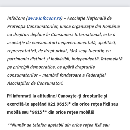
InfoCons (
www.infocons.ro
) – Asociație Națională de
Protecția Consumatorilor, unica organizație din România
cu drepturi depline în Consumers International, este o
asociație de consumatori neguvernamentală, apolitică,
reprezentativă, de drept privat, fără scop lucrativ, cu
patrimoniu distinct și indivizibil, independentă, întemeiată
pe principii democratice, ce apără drepturile
consumatorilor – membră fondatoare a Federației
Asociațiilor de Consumatori.
Fii informat! Ia atitudine! Cunoaște-ți drepturile și
exercită-le apelând 021 9615!* din orice rețea fixă sau
mobilă sau *9615** din orice rețea mobilă!
**Număr de telefon apelabil din orice rețea fixă sau