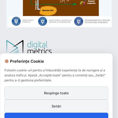
Preferințe Cookie
Folosim cookie-uri pentru a îmbunătăți experiența ta de navigare și a
analiza traficul. Apasă „Acceptă toate" pentru a consimți sau „Setări"
pentru a-ți gestiona preferințele.
Respinge toate
Plățile online efectuate pe acest site
sunt procesate de către Netopia Payments
Setări
și beneficiază de 3D-Secure.