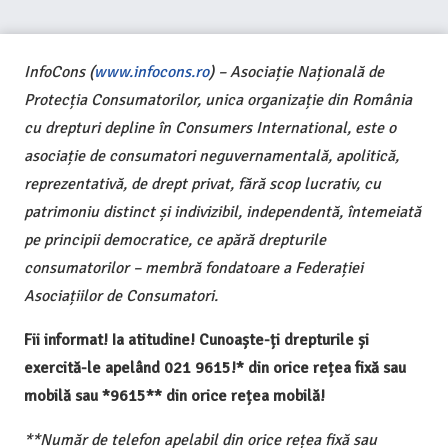
InfoCons (
www.infocons.ro
) – Asociație Națională de
Protecția Consumatorilor, unica organizație din România
cu drepturi depline în Consumers International, este o
asociație de consumatori neguvernamentală, apolitică,
reprezentativă, de drept privat, fără scop lucrativ, cu
patrimoniu distinct și indivizibil, independentă, întemeiată
pe principii democratice, ce apără drepturile
consumatorilor – membră fondatoare a Federației
Asociațiilor de Consumatori.
Fii informat! Ia atitudine! Cunoaște-ți drepturile și
exercită-le apelând 021 9615!* din orice rețea fixă sau
mobilă sau *9615** din orice rețea mobilă!
**Număr de telefon apelabil din orice rețea fixă sau