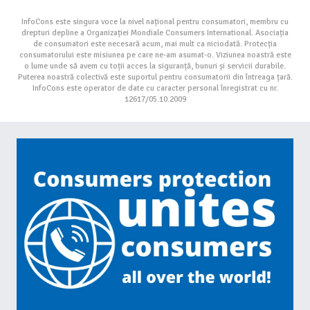
InfoCons este singura voce la nivel național pentru consumatori, membru cu
drepturi depline a Organizației Mondiale Consumers International. Asociația
de consumatori este necesară acum, mai mult ca niciodată. Protecția
consumatorului este misiunea pe care ne-am asumat-o. Viziunea noastră este
o lume unde să avem cu toții acces la siguranță, bunuri și servicii durabile.
Puterea noastră colectivă este suportul pentru consumatorii din întreaga țară.
InfoCons este operator de date cu caracter personal înregistrat cu nr.
12617/05.10.2009