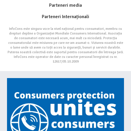
Parteneri media
Parteneri Internaționali
InfoCons este singura voce la nivel național pentru consumatori, membru cu
drepturi depline a Organizației Mondiale Consumers International. Asociația
de consumatori este necesară acum, mai mult ca niciodată. Protecția
consumatorului este misiunea pe care ne-am asumat-o. Viziunea noastră este
o lume unde să avem cu toții acces la siguranță, bunuri și servicii durabile.
Puterea noastră colectivă este suportul pentru consumatorii din întreaga țară.
InfoCons este operator de date cu caracter personal înregistrat cu nr.
12617/05.10.2009