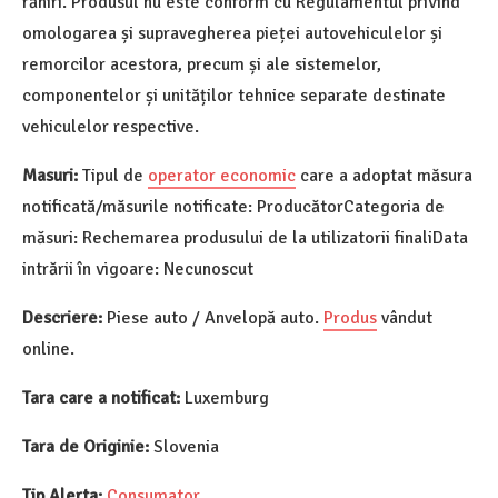
răniri. Produsul nu este conform cu Regulamentul privind
omologarea și supravegherea pieței autovehiculelor și
remorcilor acestora, precum și ale sistemelor,
componentelor și unităților tehnice separate destinate
vehiculelor respective.
Masuri:
Tipul de
operator economic
care a adoptat măsura
notificată/măsurile notificate: ProducătorCategoria de
măsuri: Rechemarea produsului de la utilizatorii finaliData
intrării în vigoare: Necunoscut
Descriere:
Piese auto / Anvelopă auto.
Produs
vândut
online.
Tara care a notificat:
Luxemburg
Tara de Originie:
Slovenia
Tip Alerta:
Consumator