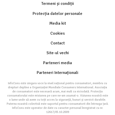
Termeni și condiții
Protecția datelor personale
Media kit
Cookies
Contact
Site-ul vechi
Parteneri media
Parteneri Internaționali
InfoCons este singura voce la nivel național pentru consumatori, membru cu
drepturi depline a Organizației Mondiale Consumers International. Asociația
de consumatori este necesară acum, mai mult ca niciodată. Protecția
consumatorului este misiunea pe care ne-am asumat-o. Viziunea noastră este
o lume unde să avem cu toții acces la siguranță, bunuri și servicii durabile.
Puterea noastră colectivă este suportul pentru consumatorii din întreaga țară.
InfoCons este operator de date cu caracter personal înregistrat cu nr.
12617/05.10.2009