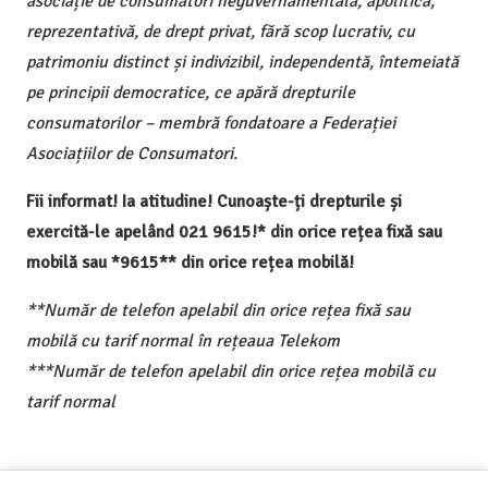
asociație de consumatori neguvernamentală, apolitică,
reprezentativă, de drept privat, fără scop lucrativ, cu
patrimoniu distinct și indivizibil, independentă, întemeiată
pe principii democratice, ce apără drepturile
consumatorilor – membră fondatoare a Federației
Asociațiilor de Consumatori.
Fii informat! Ia atitudine! Cunoaște-ți drepturile și
exercită-le apelând 021 9615!* din orice rețea fixă sau
mobilă sau *9615** din orice rețea mobilă!
**Număr de telefon apelabil din orice rețea fixă sau
mobilă cu tarif normal în rețeaua Telekom
***Număr de telefon apelabil din orice rețea mobilă cu
tarif normal