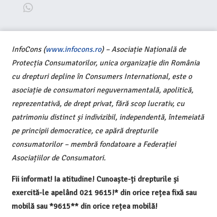
InfoCons (
www.infocons.ro
) – Asociație Națională de
Protecția Consumatorilor, unica organizație din România
cu drepturi depline în Consumers International, este o
asociație de consumatori neguvernamentală, apolitică,
reprezentativă, de drept privat, fără scop lucrativ, cu
patrimoniu distinct și indivizibil, independentă, întemeiată
pe principii democratice, ce apără drepturile
consumatorilor – membră fondatoare a Federației
Asociațiilor de Consumatori.
Fii informat! Ia atitudine! Cunoaște-ți drepturile și
exercită-le apelând 021 9615!* din orice rețea fixă sau
mobilă sau *9615** din orice rețea mobilă!