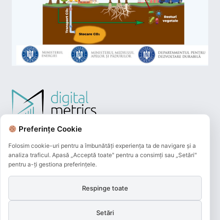
Preferințe Cookie
Folosim cookie-uri pentru a îmbunătăți experiența ta de navigare și a
analiza traficul. Apasă „Acceptă toate" pentru a consimți sau „Setări"
pentru a-ți gestiona preferințele.
Respinge toate
Plățile online efectuate pe acest site
sunt procesate de către Netopia Payments
Setări
și beneficiază de 3D-Secure.