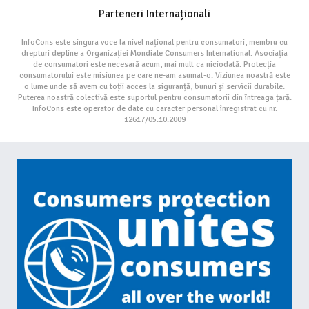
Parteneri Internaționali
InfoCons este singura voce la nivel național pentru consumatori, membru cu
drepturi depline a Organizației Mondiale Consumers International. Asociația
de consumatori este necesară acum, mai mult ca niciodată. Protecția
consumatorului este misiunea pe care ne-am asumat-o. Viziunea noastră este
o lume unde să avem cu toții acces la siguranță, bunuri și servicii durabile.
Puterea noastră colectivă este suportul pentru consumatorii din întreaga țară.
InfoCons este operator de date cu caracter personal înregistrat cu nr.
12617/05.10.2009