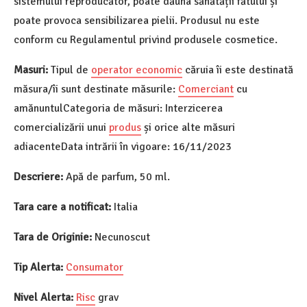
sistemului reproducător, poate dăuna sănătății fătului și
poate provoca sensibilizarea pielii. Produsul nu este
conform cu Regulamentul privind produsele cosmetice.
Masuri:
Tipul de
operator economic
căruia îi este destinată
măsura/îi sunt destinate măsurile:
Comerciant
cu
amănuntulCategoria de măsuri: Interzicerea
comercializării unui
produs
și orice alte măsuri
adiacenteData intrării în vigoare: 16/11/2023
Descriere:
Apă de parfum, 50 ml.
Tara care a notificat:
Italia
Tara de Originie:
Necunoscut
Tip Alerta:
Consumator
Nivel Alerta:
Risc
grav