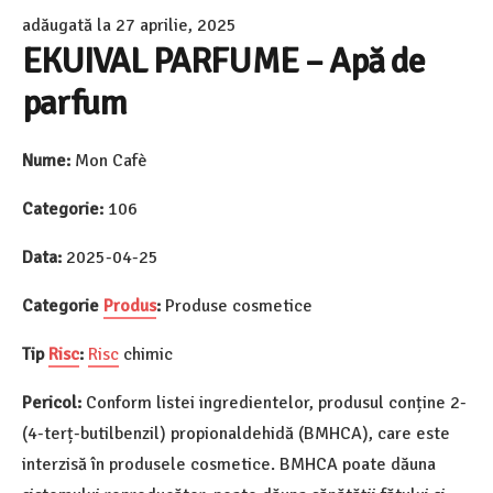
adăugată la
27 aprilie, 2025
EKUIVAL PARFUME – Apă de
parfum
Nume:
Mon Cafè
Categorie:
106
Data:
2025-04-25
Categorie
Produs
:
Produse cosmetice
Tip
Risc
:
Risc
chimic
Pericol:
Conform listei ingredientelor, produsul conține 2-
(4-terț-butilbenzil) propionaldehidă (BMHCA), care este
interzisă în produsele cosmetice. BMHCA poate dăuna