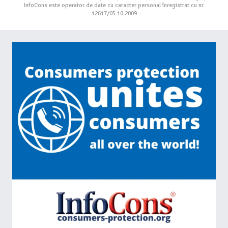
InfoCons este operator de date cu caracter personal înregistrat cu nr.
12617/05.10.2009