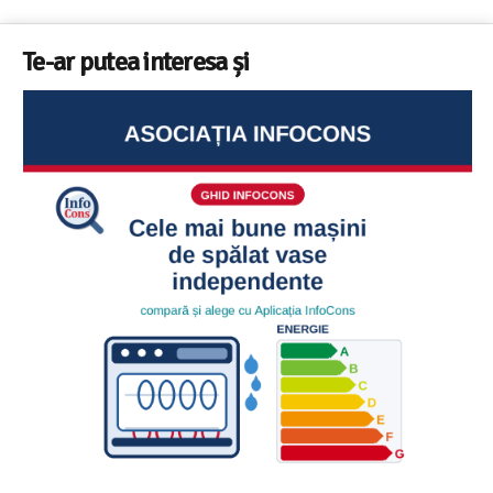
Te-ar putea interesa și
Ghid InfoCons – Cum sa alegi masina de spalat va