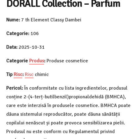
DORALL Collection – Parfum
Nume:
7 th Element Classy Dambei
Categorie:
106
Data:
2025-10-31
Categorie
Produs
:
Produse cosmetice
Tip
Risc
:
Risc
chimic
Pericol:
În conformitate cu lista ingredientelor, produsul
conține 2-(4-terț-butilbenzil)propionaldehidă (BMHCA),
care este interzisă în produsele cosmetice. BMHCA poate
dăuna sistemului reproducător, poate dăuna sănătății
copilului nenăscut și poate provoca sensibilizarea pielii.
Produsul nu este conform cu Regulamentul privind