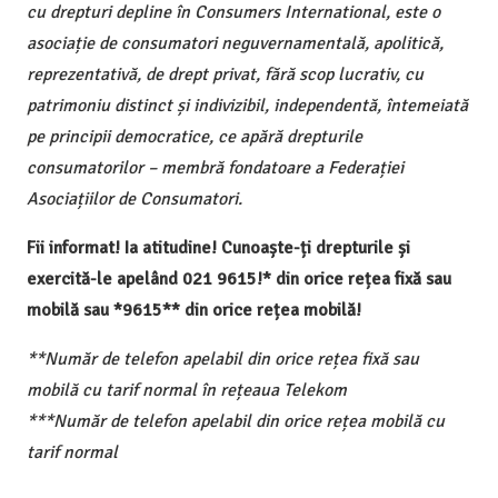
cu drepturi depline în Consumers International, este o
asociație de consumatori neguvernamentală, apolitică,
reprezentativă, de drept privat, fără scop lucrativ, cu
patrimoniu distinct și indivizibil, independentă, întemeiată
pe principii democratice, ce apără drepturile
consumatorilor – membră fondatoare a Federației
Asociațiilor de Consumatori.
Fii informat! Ia atitudine! Cunoaște-ți drepturile și
exercită-le apelând 021 9615!* din orice rețea fixă sau
mobilă sau *9615** din orice rețea mobilă!
**Număr de telefon apelabil din orice rețea fixă sau
mobilă cu tarif normal în rețeaua Telekom
***Număr de telefon apelabil din orice rețea mobilă cu
tarif normal