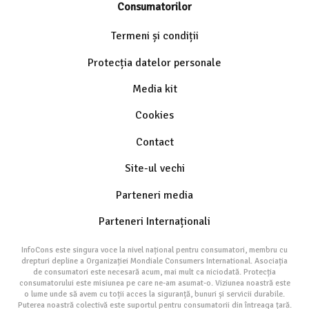
Consumatorilor
Termeni și condiții
Protecția datelor personale
Media kit
Cookies
Contact
Site-ul vechi
Parteneri media
Parteneri Internaționali
InfoCons este singura voce la nivel național pentru consumatori, membru cu
drepturi depline a Organizației Mondiale Consumers International. Asociația
de consumatori este necesară acum, mai mult ca niciodată. Protecția
consumatorului este misiunea pe care ne-am asumat-o. Viziunea noastră este
o lume unde să avem cu toții acces la siguranță, bunuri și servicii durabile.
Puterea noastră colectivă este suportul pentru consumatorii din întreaga țară.