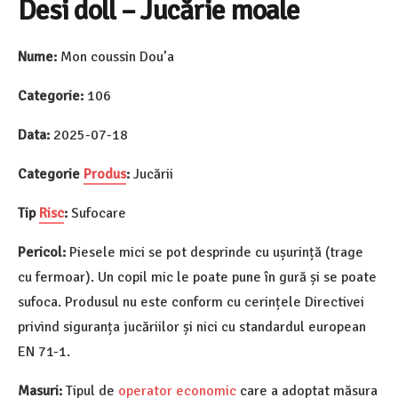
Desi doll – Jucărie moale
Nume:
Mon coussin Dou’a
Categorie:
106
Data:
2025-07-18
Categorie
Produs
:
Jucării
Tip
Risc
:
Sufocare
Pericol:
Piesele mici se pot desprinde cu ușurință (trage
cu fermoar). Un copil mic le poate pune în gură și se poate
sufoca. Produsul nu este conform cu cerințele Directivei
privind siguranța jucăriilor și nici cu standardul european
EN 71-1.
Masuri:
Tipul de
operator economic
care a adoptat măsura