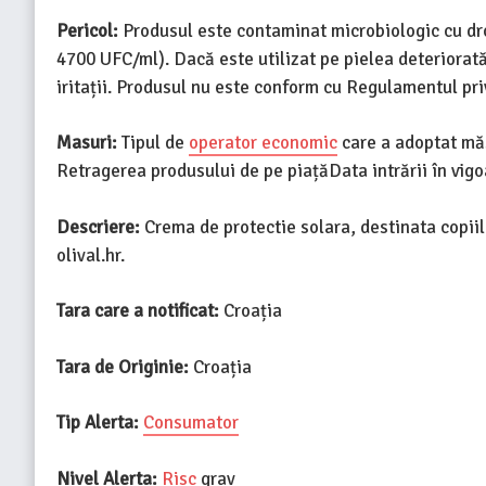
Pericol:
Produsul este contaminat microbiologic cu dr
4700 UFC/ml). Dacă este utilizat pe pielea deteriorată
iritații. Produsul nu este conform cu Regulamentul pr
Masuri:
Tipul de
operator economic
care a adoptat măs
Retragerea produsului de pe piațăData intrării în vig
Descriere:
Crema de protectie solara, destinata copii
olival.hr.
Tara care a notificat:
Croația
Tara de Originie:
Croația
Tip Alerta:
Consumator
Nivel Alerta:
Risc
grav