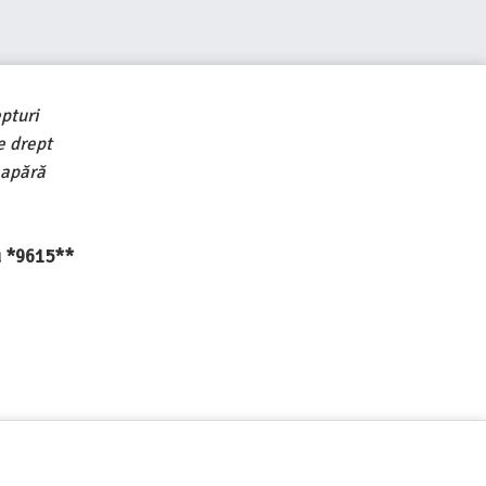
pturi
e drept
 apără
au *9615**