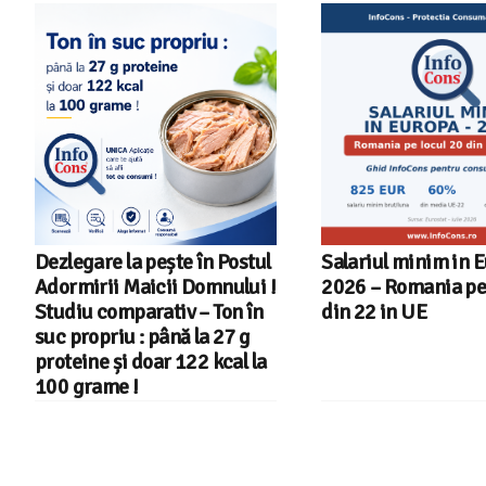
Dezlegare la pește în Postul
Salariul minim in 
Adormirii Maicii Domnului !
2026 – Romania pe 
Studiu comparativ – Ton în
din 22 in UE
suc propriu : până la 27 g
proteine și doar 122 kcal la
100 grame !