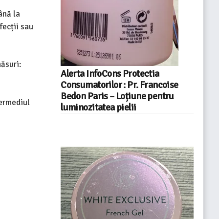
ână la
fecții sau
ăsuri:
Alerta InfoCons Protectia
Consumatorilor : Pr. Francoise
Bedon Paris – Loțiune pentru
termediul
luminozitatea pielii