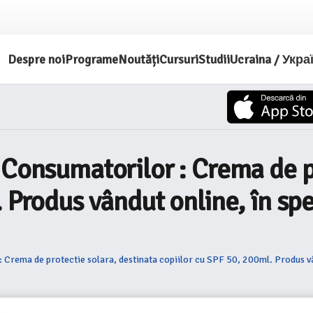
Despre noi
Programe
Noutăți
Cursuri
Studii
Ucraina / Укра
 Consumatorilor : Crema de pr
 Produs vândut online, în spe
Crema de protectie solara, destinata copiilor cu SPF 50, 200ml. Produs vând