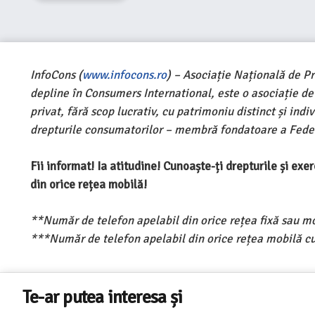
InfoCons (
www.infocons.ro
) – Asociație Națională de P
depline în Consumers International, este o asociație d
privat, fără scop lucrativ, cu patrimoniu distinct și ind
drepturile consumatorilor – membră fondatoare a Feder
Fii informat! Ia atitudine! Cunoaște-ți drepturile și ex
din orice rețea mobilă!
**Număr de telefon apelabil din orice rețea fixă sau m
***Număr de telefon apelabil din orice rețea mobilă cu
Te-ar putea interesa și