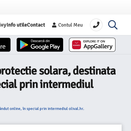
їну
Info utile
Contact
Contul Meu
otectie solara, destinata
cial prin intermediul
ut online, în special prin intermediul olival.hr.