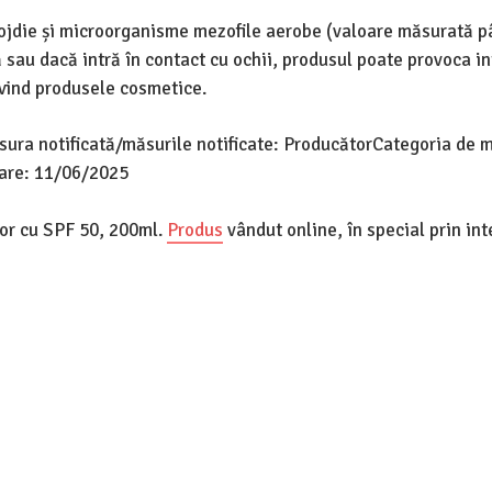
ojdie și microorganisme mezofile aerobe (valoare măsurată p
 sau dacă intră în contact cu ochii, produsul poate provoca in
ivind produsele cosmetice.
ura notificată/măsurile notificate: ProducătorCategoria de m
oare: 11/06/2025
lor cu SPF 50, 200ml.
Produs
vândut online, în special prin in