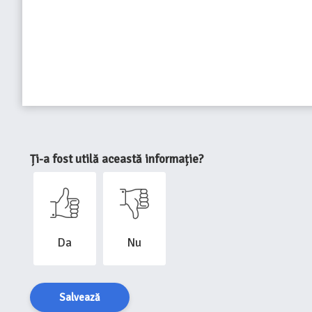
Ți-a fost utilă această informație?
Da
Nu
Salvează