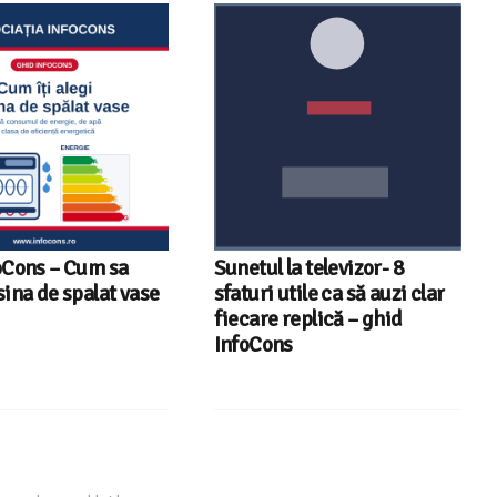
oCons – Cum sa
Sunetul la televizor- 8
sina de spalat vase
sfaturi utile ca să auzi clar
fiecare replică – ghid
InfoCons