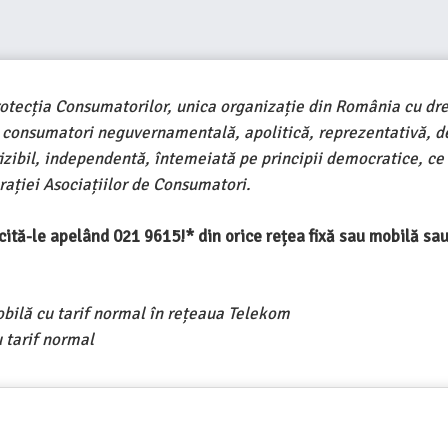
rotecția Consumatorilor, unica organizație din România cu dre
e consumatori neguvernamentală, apolitică, reprezentativă, d
ivizibil, independentă, întemeiată pe principii democratice, ce
ației Asociațiilor de Consumatori.
ercită-le apelând 021 9615!* din orice rețea fixă sau mobilă s
obilă cu tarif normal în rețeaua Telekom
 tarif normal