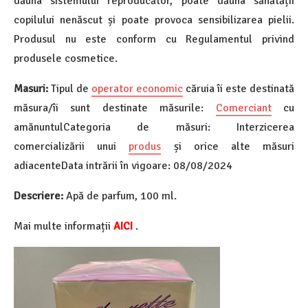
dăuna sistemului reproducător, poate dăuna sănătății
copilului nenăscut și poate provoca sensibilizarea pielii.
Produsul nu este conform cu Regulamentul privind
produsele cosmetice.
Masuri:
Tipul de
operator economic
căruia îi este destinată
măsura/îi sunt destinate măsurile:
Comerciant
cu
amănuntulCategoria de măsuri: Interzicerea
comercializării unui
produs
și orice alte măsuri
adiacenteData intrării în vigoare: 08/08/2024
Descriere:
Apă de parfum, 100 ml.
Mai multe informații
AICI
.