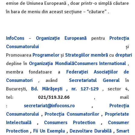
emise de Uniunea Europeană , doar printr-o simplă căutare
în bara de meniu din aceast secțiune – “căutare” .
InfoCons
–
Organizație Europeană
pentru
Protecția
Consumatorului
și
Promovarea
Programelor
și
Strategiilor
membră
cu
drepturi
depline în
Organizația Mondială
Consumers International
,
membra fondatoare a
Federației Asociațiilor de
Consumatori
, având
Secretariatul General
în
București,
Bd. Mărășești , nr. 127-129
, sector 4,
tel:
021/319.32.66
, mail
:
secretariat@infocons.ro
,
Protecția
Consumatorului
,
Protecția Consumatorilor
,
Proprietate
Intelectuală
,
Consumers Protection
,
Consumer
Protection
,
Fii Un Exemplu
,
Dezvoltare Durabilă
,
Smart