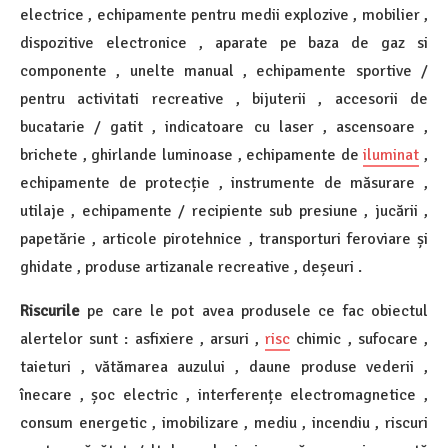
electrice , echipamente pentru medii explozive , mobilier ,
dispozitive electronice , aparate pe baza de gaz si
componente , unelte manual , echipamente sportive /
pentru activitati recreative , bijuterii , accesorii de
bucatarie / gatit , indicatoare cu laser , ascensoare ,
brichete , ghirlande luminoase , echipamente de
iluminat
,
echipamente de protecție , instrumente de măsurare ,
utilaje , echipamente / recipiente sub presiune , jucării ,
papetărie , articole pirotehnice , transporturi feroviare și
ghidate , produse artizanale recreative , deșeuri .
Riscurile
pe care le pot avea produsele ce fac obiectul
alertelor sunt : asfixiere , arsuri ,
risc
chimic , sufocare ,
taieturi , vătămarea auzului , daune produse vederii ,
înecare , șoc electric , interferențe electromagnetice ,
consum energetic , imobilizare , mediu , incendiu , riscuri