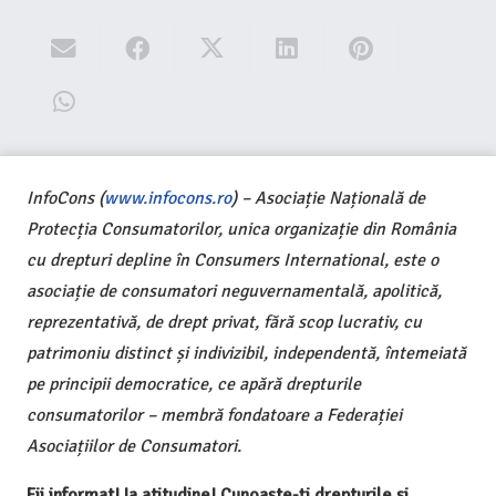
InfoCons (
www.infocons.ro
) – Asociație Națională de
Protecția Consumatorilor, unica organizație din România
cu drepturi depline în Consumers International, este o
asociație de consumatori neguvernamentală, apolitică,
reprezentativă, de drept privat, fără scop lucrativ, cu
patrimoniu distinct și indivizibil, independentă, întemeiată
pe principii democratice, ce apără drepturile
consumatorilor – membră fondatoare a Federației
Asociațiilor de Consumatori.
Fii informat! Ia atitudine! Cunoaște-ți drepturile și