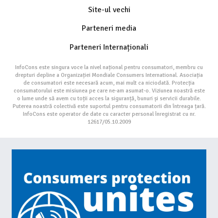
Site-ul vechi
Parteneri media
Parteneri Internaționali
InfoCons este singura voce la nivel național pentru consumatori, membru cu
drepturi depline a Organizației Mondiale Consumers International. Asociația
de consumatori este necesară acum, mai mult ca niciodată. Protecția
consumatorului este misiunea pe care ne-am asumat-o. Viziunea noastră este
o lume unde să avem cu toții acces la siguranță, bunuri și servicii durabile.
Puterea noastră colectivă este suportul pentru consumatorii din întreaga țară.
InfoCons este operator de date cu caracter personal înregistrat cu nr.
12617/05.10.2009