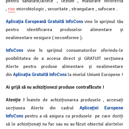
pentru sănătate/altele , leziuni , măsurare incorectă
,
risc
microbiologic , securitate , strangulare , sufocare .
Aplicația Europeană Gratuită InfoCons
vine în sprijinul tău
pentru identificarea produselor alimentare și
nealimentare nesigure ( neconforme ).
InfoCons
vine în sprijinul consumatorilor oferindu-le
posibilitatea de a accesa direct și GRATUIT secțiunea
Alerte pentru produse alimentare și nealimentare
din
Aplicația Gratuită InfoCons
la nivelul Uniunii Europene !
Ai grijă să nu achiziționezi produse contrafăcute !
Atenție !
Înainte de achiziționarea produsele , accesați
secțiunea Alerte din cadrul
Aplicației Europene
InfoCons
pentru a vă asigura ca produsele pe care doriți
să le achiziționați nu fac sau nu au făcut obiectul alertelor