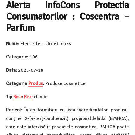
Alerta InfoCons Protectia
Consumatorilor : Coscentra –
Parfum
Nume:
Fleurette – street looks
Categorie:
106
Data:
2025-07-18
Categorie
Produs
:
Produse cosmetice
Tip
Risc
:
Risc
chimic
Pericol:
În conformitate cu lista ingredientelor, produsul
conține 2-(4-terț-butilbenzil) propionaldehidă (BMHCA),
care este interzisă în produsele cosmetice. BMHCA poate