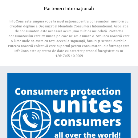
Parteneri Internaționali
InfoCons este singura voce la nivel național pentru consumatori, membru cu
drepturi depline a Organizației Mondiale Consumers International. Asociația
de consumatori este necesară acum, mai mult ca niciodată. Protecția
consumatorului este misiunea pe care ne-am asumat-o. Viziunea noastră este
o lume unde să avem cu toții acces la siguranță, bunuri și servicii durabile.
Puterea noastră colectivă este suportul pentru consumatorii din întreaga țară.
InfoCons este operator de date cu caracter personal înregistrat cu nr.
12617/05.10.2009