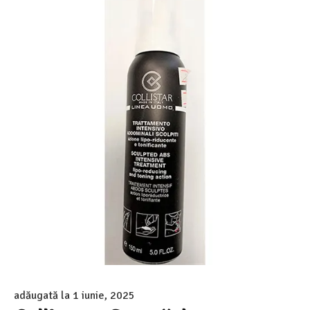
adăugată la
1 iunie, 2025