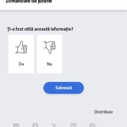
Zornăitoare de jucărie
Ți-a fost utilă această informație?
Da
Nu
Salvează
Distribuie